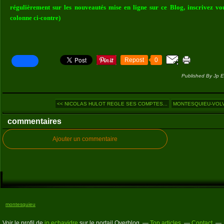
régulièrement sur les nouveautés mise en ligne sur ce Blog, inscrivez vo
colonne ci-contre)
Repost
0
Published By Jp E
<< NICOLAS HULOT REGLE SES COMPTES...
MONTESQUIEU-VOLVE
commentaires
Ajouter un commentaire
montesquieu
Voir le profil de
jp echavidre
sur le portail Overblog
Top articles
Contact