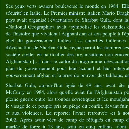
Ses yeux verts avaient bouleversé le monde en 1984. Ell
sécurité en Italie. Le Premier ministre italien Mario Drag
pays avait organisé l'évacuation de Sharbat Gula, dont l
«National Geographic» avait «symbolisé les vicissitudes et
de l'histoire que vivaient l'Afghanistan et son peuple à l'
chef du gouvernement italien. Les autorités italienne
d'évacuation de Sharbat Gula, reçue parmi les nombreuses
société civile, en particulier des organisations non gouve
Afghanistan [...] dans le cadre du programme d'évacuation
plan du gouvernement pour leur accueil et leur intégra
gouvernement afghan et la prise de pouvoir des talibans, e
Sharbat Gula, aujourd'hui âgée de 49 ans, avait été 
McCurry en 1984, alors qu'elle avait fui l'Afghanistan po
pleine guerre entre les troupes soviétiques et les moudjah
le visage de ce peuple pris au piège du conflit, devant fu
et aux violences. Le reporter l'avait retrouvée -et à n
2002. Après avoir vécu de camp de réfugiés en camp de 
mariée de force à 13 ans, avait eu cinq enfants -dont