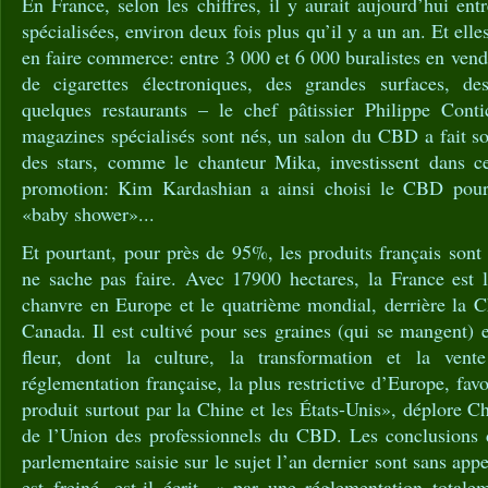
En France, selon les chiffres, il y aurait aujourd’hui en
spécialisées, environ deux fois plus qu’il y a un an. Et elle
en faire commerce: entre 3 000 et 6 000 buralistes en ve
de cigarettes électroniques, des grandes surfaces, d
quelques restaurants – le chef pâtissier Philippe Cont
magazines spécialisés sont nés, un salon du CBD a fait so
des stars, comme le chanteur Mika, investissent dans c
promotion: Kim Kardashian a ainsi choisi le CBD pour 
«baby shower»...
Et pourtant, pour près de 95%, les produits français son
ne sache pas faire. Avec 17900 hectares, la France est 
chanvre en Europe et le quatrième mondial, derrière la Ch
Canada. Il est cultivé pour ses graines (qui se mangent) 
fleur, dont la culture, la transformation et la vent
réglementation française, la plus restrictive d’Europe, fav
produit surtout par la Chine et les États-Unis», déplore Ch
de l’Union des professionnels du CBD. Les conclusions 
parlementaire saisie sur le sujet l’an dernier sont sans appe
est freiné, est-il écrit, « par une réglementation tota