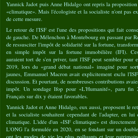
Yannick Jadot puis Anne Hidalgo ont repris la proposition 
«climatique». Mais l'écologiste et la socialiste n'ont pas
de cette mesure.
Le retour de l'ISF est l'une des propositions qui fait con
de gauche. De Mélenchon à Montebourg en passant par Ro
de ressusciter l'impôt de solidarité sur la fortune, trans
en simple impôt sur la fortune immobilière (IFI). Ces
auraient tort de s'en priver, tant l'ISF peut sembler pour
2019, lors du «grand débat national» imaginé pour sorti
jaunes, Emmanuel Macron avait explicitement exclu l'IS
discussion. Et pourtant, de nombreuses contributions avaie
impôt. Un sondage Ifop pour «L'Humanité», paru fin 
Français sur dix y étaient favorables.
Yannick Jadot et Anne Hidalgo, eux aussi, proposent le ret
et la socialiste souhaitent cependant de l'adapter, en l
climatique. L'idée d'un «ISF climatique» est directement
L'ONG l'a formulée en 2020, en se fondant sur un double 
ont les modes de vie les plus polluants et leur patrimoin