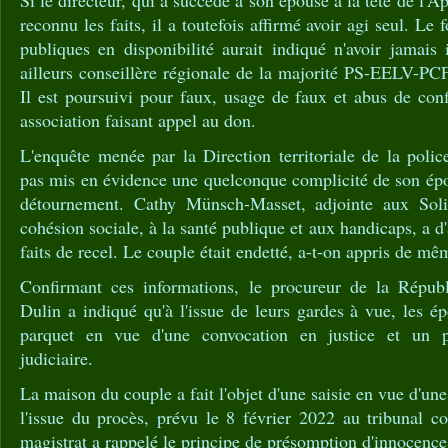
Si le directeur, qui a succédé à son épouse à la tête de l'A
reconnu les faits, il a toutefois affirmé avoir agi seul. Le 
publiques en disponibilité aurait indiqué n'avoir jamais
ailleurs conseillère régionale de la majorité PS-EELV-PC
Il est poursuivi pour faux, usage de faux et abus de con
association faisant appel au don.
L'enquête menée par la Direction territoriale de la police
pas mis en évidence une quelconque complicité de son épo
détournement. Cathy Münsch-Masset, adjointe aux Solida
cohésion sociale, à la santé publique et aux handicaps, a d'a
faits de recel. Le couple était endetté, a-t-on appris de mê
Confirmant ces informations, le procureur de la Répub
Dulin a indiqué qu'à l'issue de leurs gardes à vue, les é
parquet en vue d'une convocation en justice et un p
judiciaire.
La maison du couple a fait l'objet d'une saisie en vue d'une
l'issue du procès, prévu le 8 février 2022 au tribunal c
magistrat a rappelé le principe de présomption d'innocence