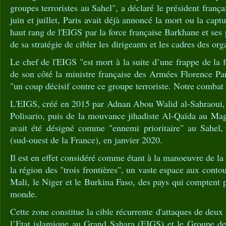
groupes terroristes au Sahel", a déclaré le président françai
juin et juillet, Paris avait déjà annoncé la mort ou la capt
haut rang de l'EIGS par la force française Barkhane et ses 
de sa stratégie de cibler les dirigeants et les cadres des org
Le chef de l'EIGS "est mort à la suite d’une frappe de la 
de son côté la ministre française des Armées Florence Pa
"un coup décisif contre ce groupe terroriste. Notre combat
L'EIGS, créé en 2015 par Adnan Abou Walid al-Sahraoui,
Polisario, puis de la mouvance jihadiste Al-Qaïda au M
avait été désigné comme "ennemi prioritaire" au Sahel
(sud-ouest de la France), en janvier 2020.
Il est en effet considéré comme étant à la manoeuvre de la
la région des "trois frontières", un vaste espace aux conto
Mali, le Niger et le Burkina Faso, des pays qui comptent 
monde.
Cette zone constitue la cible récurrente d'attaques de deux
l’Etat islamique au Grand Sahara (EIGS) et le Groupe de 