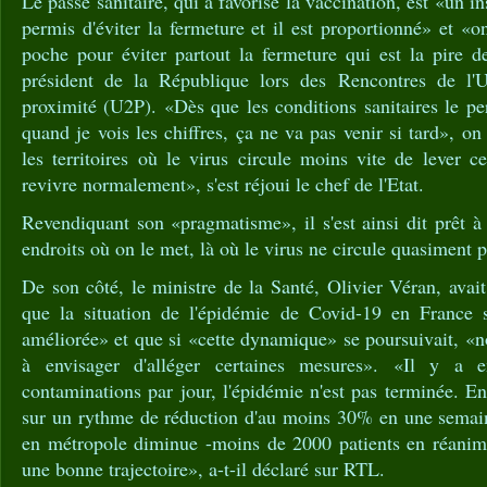
Le passe sanitaire, qui a favorisé la vaccination, est «un i
permis d'éviter la fermeture et il est proportionné» et «o
poche pour éviter partout la fermeture qui est la pire d
président de la République lors des Rencontres de l'U
proximité (U2P). «Dès que les conditions sanitaires le pe
quand je vois les chiffres, ça ne va pas venir si tard», o
les territoires où le virus circule moins vite de lever ce
revivre normalement», s'est réjoui le chef de l'Etat.
Revendiquant son «pragmatisme», il s'est ainsi dit prêt à 
endroits où on le met, là où le virus ne circule quasiment p
De son côté, le ministre de la Santé, Olivier Véran, avai
que la situation de l'épidémie de Covid-19 en France s
améliorée» et que si «cette dynamique» se poursuivait, 
à envisager d'alléger certaines mesures». «Il y a
contaminations par jour, l'épidémie n'est pas terminée. 
sur un rythme de réduction d'au moins 30% en une semaine
en métropole diminue -moins de 2000 patients en réanim
une bonne trajectoire», a-t-il déclaré sur RTL.