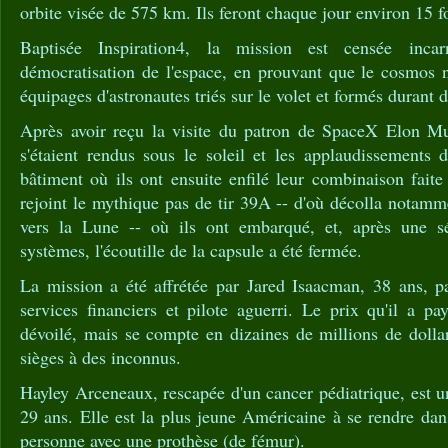
orbite visée de 575 km. Ils feront chaque jour environ 15 f
Baptisée Inspiration4, la mission est censée inc
démocratisation de l'espace, en prouvant que le cosmos n
équipages d'astronautes triés sur le volet et formés durant 
Après avoir reçu la visite du patron de SpaceX Elon Mu
s'étaient rendus sous le soleil et les applaudissements d
bâtiment où ils ont ensuite enfilé leur combinaison faite
rejoint le mythique pas de tir 39A -- d'où décolla notam
vers la Lune -- où ils ont embarqué, et, après une sér
systèmes, l'écoutille de la capsule a été fermée.
La mission a été affrétée par Jared Isaacman, 38 ans, pa
services financiers et pilote aguerri. Le prix qu'il a p
dévoilé, mais se compte en dizaines de millions de dollars
sièges à des inconnus.
Hayley Arceneaux, rescapée d'un cancer pédiatrique, est u
29 ans. Elle est la plus jeune Américaine à se rendre dans
personne avec une prothèse (de fémur).