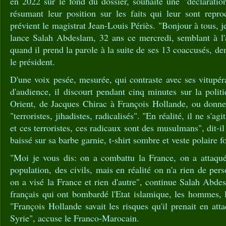
en 2022 sur le fond du dossier, souhaite une "déclaratio
résumant leur position sur les faits qui leur sont repro
prévient le magistrat Jean-Louis Périès. "Bonjour à tous, j
lance Salah Abdeslam, 32 ans ce mercredi, semblant à l'a
quand il prend la parole à la suite de ses 13 coaccusés, d
le président.
D'une voix pesée, mesurée, qui contraste avec ses vitupér
d'audience, il discourt pendant cinq minutes sur la poli
Orient, de Jacques Chirac à François Hollande, ou donne 
"terroristes, jihadistes, radicalisés". "En réalité, il ne s'ag
et ces terroristes, ces radicaux sont des musulmans", dit-
baissé sur sa barbe garnie, t-shirt sombre et veste polaire f
"Moi je vous dis: on a combattu la France, on a attaqué
population, des civils, mais en réalité on n'a rien de per
on a visé la France et rien d'autre", continue Salah Abde
français qui ont bombardé l'Etat islamique, les hommes, 
"François Hollande savait les risques qu'il prenait en att
Syrie", accuse le Franco-Marocain.