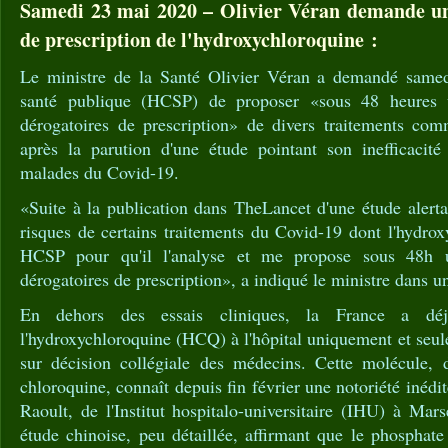
Samedi 23 mai 2020 – Olivier Véran demande une
de prescription de l'hydroxychloroquine :
Le ministre de la Santé Olivier Véran a demandé samed
santé publique (HCSP) de proposer «sous 48 heures u
dérogatoires de prescription» de divers traitements com
après la parution d'une étude pointant son inefficacité
malades du Covid-19.
«Suite à la publication dans TheLancet d'une étude alertant
risques de certains traitements du Covid-19 dont l'hydroxy
HCSP pour qu'il l'analyse et me propose sous 48h u
dérogatoires de prescription», a indiqué le ministre dans u
En dehors des essais cliniques, la France a déjà
l'hydroxychloroquine (HCQ) à l'hôpital uniquement et seul
sur décision collégiale des médecins. Cette molécule, d
chloroquine, connaît depuis fin février une notoriété inédi
Raoult, de l'Institut hospitalo-universitaire (IHU) à Mars
étude chinoise, peu détaillée, affirmant que le phosphat