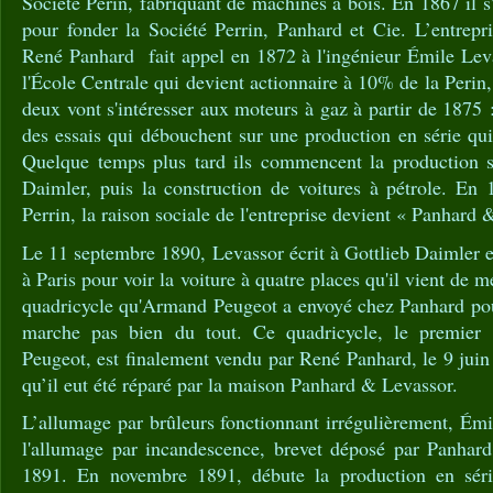
Société Perin, fabriquant de machines à bois. En 1867 il s
pour fonder la Société Perrin, Panhard et Cie. L’entrepri
René Panhard fait appel en 1872 à l'ingénieur Émile Leva
l'École Centrale qui devient actionnaire à 10% de la Perin
deux vont s'intéresser aux moteurs à gaz à partir de 1875 :
des essais qui débouchent sur une production en série qui
Quelque temps plus tard ils commencent la production s
Daimler, puis la construction de voitures à pétrole. En 
Perrin, la raison sociale de l'entreprise devient « Panhard
Le 11 septembre 1890, Levassor écrit à Gottlieb Daimler 
à Paris pour voir la voiture à quatre places qu'il vient de m
quadricycle qu'Armand Peugeot a envoyé chez Panhard pour
marche pas bien du tout. Ce quadricycle, le premier fa
Peugeot, est finalement vendu par René Panhard, le 9 jui
qu’il eut été réparé par la maison Panhard & Levassor.
L’allumage par brûleurs fonctionnant irrégulièrement, Ém
l'allumage par incandescence, brevet déposé par Panhar
1891. En novembre 1891, débute la production en séri