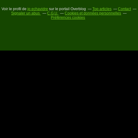
Voir le profil de
jp echavidre
sur le portail Overblog
Top articles
Contact
Signaler un abus
C.G.U.
Cookies et données personnelles
Préférences cookies