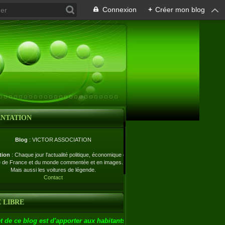
Connexion
+
Créer mon blog
ENTATION
Blog
: VICTOR ASSOCIATION
tion
: Chaque jour l'actualité politique, économique et
e de France et du monde commentée et en images.
Mais aussi les voitures de légende.
Contact
 LIBRE
t de ce blog est d'apporter aux habitants