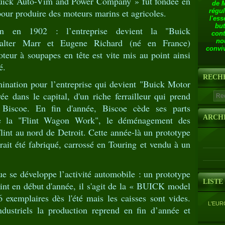
Buick Auto-Vim and Power Company » fut fondée en
de 
ur produire des moteurs marins et agricoles.
régul
l'ess
but
n en 1902 : l’entreprise devient la "Buick
cont
alter Marr et Eugene Richard (né en France)
no
conviv
oteur à soupapes en tête est vite mis au point ainsi
é.
RECH
ation pour l’entreprise qui devient "Buick Motor
e dans le capital, d'un riche ferrailleur qui prend
 Biscoe. En fin d'année, Biscoe cède ses parts
ARCH
de la "Flint Wagon Work", le déménagement des
Flint au nord de Detroit. Cette année-là un prototype
ait été fabriqué, carrossé en Touring et vendu à un
e se développe l’activité automobile : un prototype
LISTE
int en début d'année, il s'agit de la « BUICK model
 exemplaires dès l'été mais les caisses sont vides.
L'EUR
dustriels la production reprend en fin d’année et