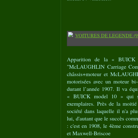
Apparition de la « BUICK 
"McLAUGHLIN Carriage Compa
châssis+moteur et McLAUGHLIN
motorisées avec un moteur bi-
durant l’année 1907. Il va éq
« BUICK model 10 » qui se
exemplaires. Près de la moitié
société dans laquelle il n'a pl
lui, d'autant que le succès com
: c'est en 1908, le 4ème constr
et Maxwell-Briscoe