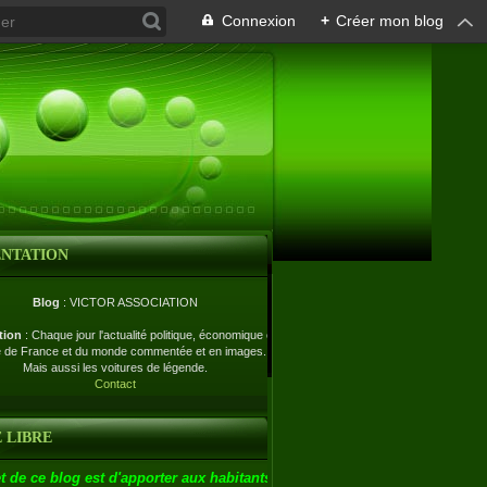
Connexion
+
Créer mon blog
ENTATION
Blog
: VICTOR ASSOCIATION
tion
: Chaque jour l'actualité politique, économique et
e de France et du monde commentée et en images.
Mais aussi les voitures de légende.
Contact
 LIBRE
t de ce blog est d'apporter aux habitants