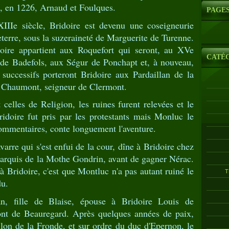
t, en 1226, Arnaud et Foulques.
PAGE
IIe siècle, Bridoire est devenu une coseigneurie
eterre, sous la suzeraineté de Marguerite de Turenne.
oire appartient aux Roquefort qui seront, au XVe
CATÉ
 de Badefols, aux Ségur de Ponchapt et, à nouveau,
successifs porteront Bridoire aux Pardaillan de la
 Chaumont, seigneur de Clermont.
celles de Religion, les ruines furent relevées et le
idoire fut pris par les protestants mais Monluc le
commentaires, conte longuement l'aventure.
arre qui s'est enfui de la cour, dîne à Bridoire chez
marquis de la Mothe Gondrin, avant de gagner Nérac.
à Bridoire, c'est que Montluc n'a pas autant ruiné le
T
du.
n, fille de Blaise, épouse à Bridoire Louis de
nt de Beauregard. Après quelques années de paix,
illon de la Fronde, et sur ordre du duc d'Epernon, le