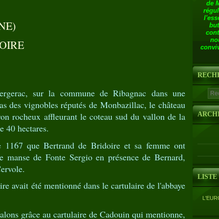
de 
régul
l'ess
NE)
but
cont
no
OIRE
conviv
RECH
rgerac, sur la commune de Ribagnac dans une
s des vignobles réputés de Monbazillac, le château
ron rocheux affleurant le coteau sud du vallon de la
ARCH
 40 hectares.
re 1167 que Bertrand de Bridoire et sa femme ont
le manse de Fonte Sergio en présence de Bernard,
ervole.
LISTE
ire avait été mentionné dans le cartulaire de l'abbaye
L'EUR
alons grâce au cartulaire de Cadouin qui mentionne,