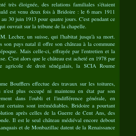
é très éloignée, des relations familiales s'étaient
uld est venu deux fois à Bridoire : le 6 mars 1911
 au 30 juin 1913 pour quatre jours. C'est pendant ce
ui ouvrait sur la tribune de la chapelle.
. Lecher, un suisse, qui l'habitat jusqu'à sa mort.
s son pays natal il offre son château à la commune
poque. Mais celle-ci, effrayée par l'entretien et la
use. C'est alors que le château est acheté en 1978 par
re agricole de droit sénégalais, la SCIA Roume
 Boufflers effectue des travaux sur les toitures,
 n'est plus occupé ni maintenu en état par son
ement dans l'oubli et l'indifférence générale, en
t certains sont irrémédiables. Bridoire a pourtant
lution après celles de la Guerre de Cent Ans, des
onde. Il est le seul château médiéval encore debout
Lanquais et de Monbazillac datent de la Renaissance