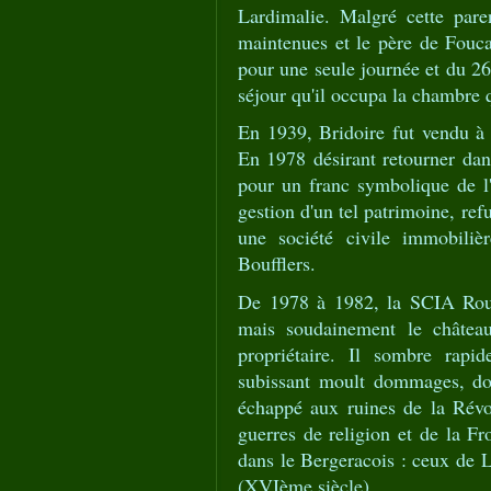
Lardimalie. Malgré cette parent
maintenues et le père de Fouca
pour une seule journée et du 26
séjour qu'il occupa la chambre q
En 1939, Bridoire fut vendu à M
En 1978 désirant retourner dan
pour un franc symbolique de l'é
gestion d'un tel patrimoine, ref
une société civile immobiliè
Boufflers.
De 1978 à 1982, la SCIA Roume
mais soudainement le château
propriétaire. Il sombre rapid
subissant moult dommages, don
échappé aux ruines de la Révo
guerres de religion et de la Fr
dans le Bergeracois : ceux de 
(XVIème siècle).