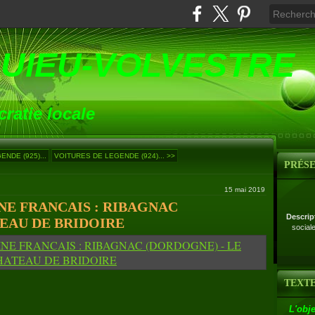
UIEU-VOLVESTRE
ratie locale
NDE (925)...
VOITURES DE LEGENDE (924)... >>
PRÉS
15 mai 2019
NE FRANCAIS : RIBAGNAC
Descrip
EAU DE BRIDOIRE
social
TEXTE
L'obje