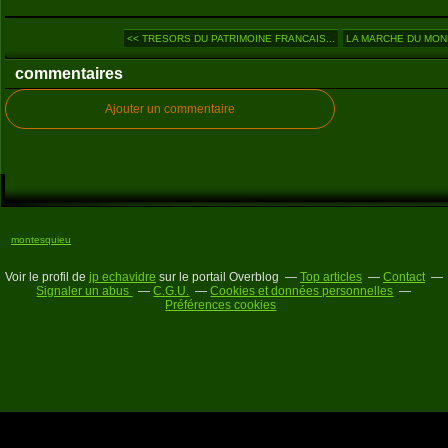
<< TRESORS DU PATRIMOINE FRANCAIS...
LA MARCHE DU MONDE
commentaires
Ajouter un commentaire
montesquieu
Voir le profil de
jp echavidre
sur le portail Overblog
Top articles
Contact
Signaler un abus
C.G.U.
Cookies et données personnelles
Préférences cookies