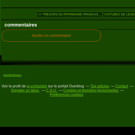
<< TRESORS DU PATRIMOINE FRANCAIS...
VOITURES DE LEGEND
commentaires
Ajouter un commentaire
montesquieu
Voir le profil de
jp echavidre
sur le portail Overblog
Top articles
Contact
Signaler un abus
C.G.U.
Cookies et données personnelles
Préférences cookies