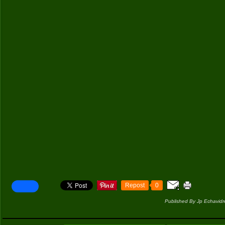
Repost
0
Published By Jp Echavidr