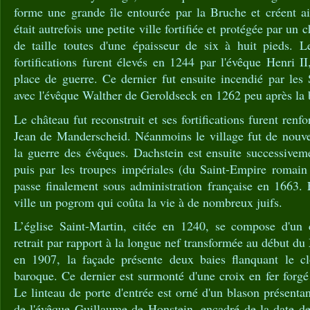
forme une grande île entourée par la Bruche et créent ai
était autrefois une petite ville fortifiée et protégée par un 
de taille toutes d'une épaisseur de six à huit pieds. L
fortifications furent élevés en 1244 par l'évêque Henri II
place de guerre. Ce dernier fut ensuite incendié par les
avec l'évêque Walther de Geroldseck en 1262 peu après la 
Le château fut reconstruit et ses fortifications furent ren
Jean de Manderscheid. Néanmoins le village fut de nouv
la guerre des évêques. Dachstein est ensuite successivem
puis par les troupes impériales (du Saint-Empire romain
passe finalement sous administration française en 1663. 
ville un pogrom qui coûta la vie à de nombreux juifs.
L’église Saint-Martin, citée en 1240, se compose d'un 
retrait par rapport à la longue nef transformée au début d
en 1907, la façade présente deux baies flanquant le cl
baroque. Ce dernier est surmonté d'une croix en fer forgé
Le linteau de porte d'entrée est orné d'un blason présenta
de l'évêque Guillaume de Honstein, encadré de la date d