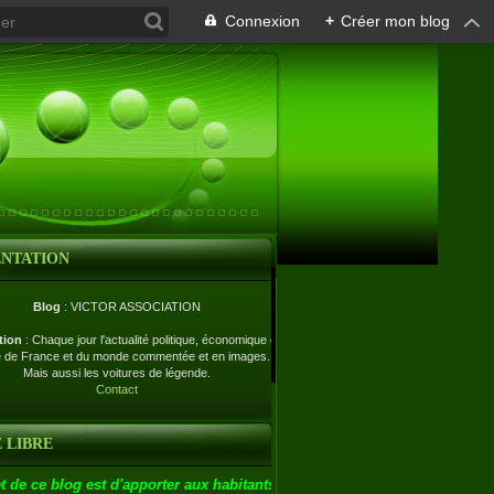
Connexion
+
Créer mon blog
ENTATION
Blog
: VICTOR ASSOCIATION
tion
: Chaque jour l'actualité politique, économique et
e de France et du monde commentée et en images.
Mais aussi les voitures de légende.
Contact
 LIBRE
t de ce blog est d'apporter aux habitants