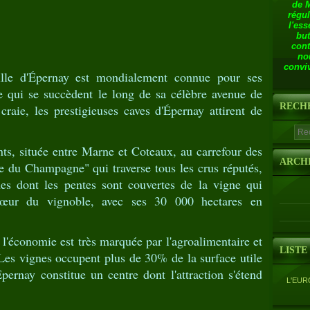
de 
régul
l'ess
but
cont
no
conviv
lle d'Épernay est mondialement connue pour ses
qui se succèdent le long de sa célèbre avenue de
RECH
aie, les prestigieuses caves d'Épernay attirent de
ts, située entre Marne et Coteaux, au carrefour des
ARCH
ue du Champagne" qui traverse tous les crus réputés,
nes dont les pentes sont couvertes de la vigne qui
cœur du vignoble, avec ses 30 000 hectares en
l'économie est très marquée par l'agroalimentaire et
LISTE
. Les vignes occupent plus de 30% de la surface utile
ernay constitue un centre dont l'attraction s'étend
L'EUR