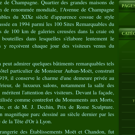
nue de Champagne. Quartier des grandes maisons de
PAGE
in de renommée mondiale, l'Avenue de Champagne
les du XIXe siècle d'apparence cossue de style
lassée en 1994 parmi les 100 Sites Remarquables du
us de 100 km de galeries creusées dans la craie où
CATÉ
 bouteilles dans lesquelles s'élabore lentement le
 y reçoivent chaque jour des visiteurs venus du
n peut admirer quelques bâtiments remarquables tels
hôtel particulier de Monsieur Auban-Moët, construit
1919, il conserve le charme d'une demeure privée au
térieur, de luxueux salons, notamment la salle des
 méritent l'attention des visiteurs. Devant la façade,
 utilisée comme contrefort du Monuments aux Morts,
T
te, et de M. J. Dechin, Prix de Rome Sculpture.
n magnifique parc dessiné au siècle dernier par les
 de la Tête d'Or à Lyon.
Orangerie des Établissements Moët et Chandon, fut