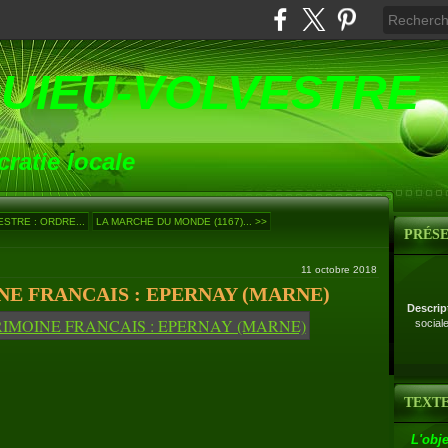
UIEU-VOLVESTRE
ratie locale
STRE : ORDRE...
LA MARCHE DU MONDE (1167)... >>
PRÉS
11 octobre 2018
E FRANCAIS : EPERNAY (MARNE)
Descrip
social
TEXTE
L'obje