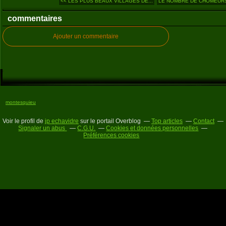
<< LES PLUS BEAUX VILLAGES DE...
LE NOMBRE DE CHOMEURS 
commentaires
Ajouter un commentaire
montesquieu
Voir le profil de
jp echavidre
sur le portail Overblog
Top articles
Contact
Signaler un abus
C.G.U.
Cookies et données personnelles
Préférences cookies