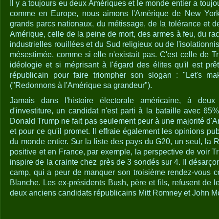
Il y a toujours eu deux Amériques et le monde entier a touj
comme en Europe, nous aimons l'Amérique de New York
grands parcs nationaux, du métissage, de la tolérance et de 
Amérique, celle de la peine de mort, des armes à feu, du ra
industrielles rouillées et du Sud religieux ou de l'isolation
mésestimée, comme si elle n'existait pas. C'est celle de T
idéologie et si méprisant à l'égard des élites qu'il est prêt
républicain pour faire triompher son slogan : "Let's m
("Redonnons à l'Amérique sa grandeur").
Jamais dans l'histoire électorale américaine, à deu
d'investiture, un candidat n'est parti à la bataille avec 65
Donald Trump ne fait pas seulement peur à une majorité d'Am
et pour ce qu'il promet. Il effraie également les opinions pu
du monde entier. Sur la liste des pays du G20, un seul, la 
positive et en France, par exemple, la perspective de voir
inspire de la crainte chez près de 3 sondés sur 4. Il désar
camp, qui a peur de manquer son troisième rendez-vous co
Blanche. Les ex-présidents Bush, père et fils, refusent de l
deux anciens candidats républicains Mitt Romney et John M