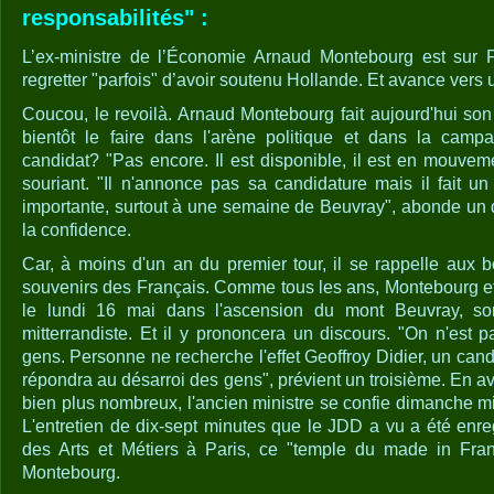
responsabilités" :
L’ex-ministre de l’Économie Arnaud Montebourg est sur F
regretter "parfois" d’avoir soutenu Hollande. Et avance vers
Coucou, le revoilà. Arnaud Montebourg fait aujourd'hui son 
bientôt le faire dans l'arène politique et dans la campag
candidat? "Pas encore. Il est disponible, il est en mouvem
souriant. "Il n'annonce pas sa candidature mais il fait u
importante, surtout à une semaine de Beuvray", abonde un 
la confidence.
Car, à moins d'un an du premier tour, il se rappelle aux
souvenirs des Français. Comme tous les ans, Montebourg et
le lundi 16 mai dans l'ascension du mont Beuvray, son 
mitterrandiste. Et il y prononcera un discours. "On n'est 
gens. ­Personne ne recherche l'effet Geoffroy Didier, un cand
répondra au désarroi des gens", prévient un troisième. En av
bien plus nombreux, l'ancien ministre se confie dimanche m
L'entretien de dix-sept minutes que le JDD a vu a été enr
des Arts et Métiers à Paris, ce "temple du made in Fran
Montebourg.