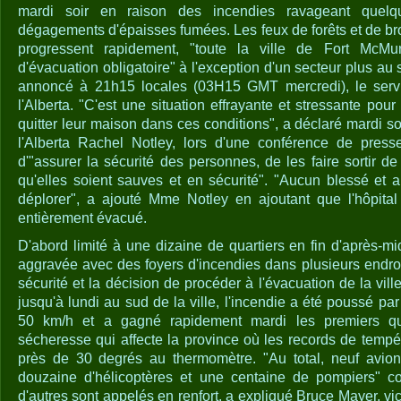
mardi soir en raison des incendies ravageant quelq
dégagements d'épaisses fumées. Les feux de forêts et de bro
progressent rapidement, "toute la ville de Fort McM
d'évacuation obligatoire" à l'exception d'un secteur plus au 
annoncé à 21h15 locales (03H15 GMT mercredi), le servi
l'Alberta. "C'est une situation effrayante et stressante pou
quitter leur maison dans ces conditions", a déclaré mardi so
l'Alberta Rachel Notley, lors d'une conférence de presse 
d'"assurer la sécurité des personnes, de les faire sortir de 
qu'elles soient sauves et en sécurité". "Aucun blessé et a
déplorer", a ajouté Mme Notley en ajoutant que l'hôpital
entièrement évacué.
D'abord limité à une dizaine de quartiers en fin d'après-midi
aggravée avec des foyers d'incendies dans plusieurs endroi
sécurité et la décision de procéder à l'évacuation de la vil
jusqu'à lundi au sud de la ville, l'incendie a été poussé pa
50 km/h et a gagné rapidement mardi les premiers qu
sécheresse qui affecte la province où les records de tempé
près de 30 degrés au thermomètre. "Au total, neuf avio
douzaine d'hélicoptères et une centaine de pompiers" c
d'autres sont appelés en renfort, a expliqué Bruce Mayer, vic