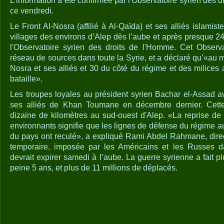
L’information a été confirmée par l'Observatoire syrien des
ce vendredi.
Le Front Al-Nosra (affilié à Al-Qaïda) et ses alliés islamist
villages des environs d’Alep dès l’aube et après presque 2
l'Observatoire syrien des droits de l'Homme. Cet Observa
réseau de sources dans toute la Syrie, et a déclaré qu’«au 
Nosra et ses alliés et 30 du côté du régime et des milices a
bataille».
Les troupes loyales au président syrien Bachar el-Assad a
ses alliés de Khan Toumane en décembre dernier. Cette 
dizaine de kilomètres au sud-ouest d'Alep. «La reprise de l
environnants signifie que les lignes de défense du régime a
du pays ont reculé», a expliqué Rami Abdel Rahmane, dire
temporaire, imposée par les Américains et les Russes d
devrait expirer samedi à l’aube. La guerre syrienne a fait 
peine 5 ans, et plus de 11 millions de déplacés.