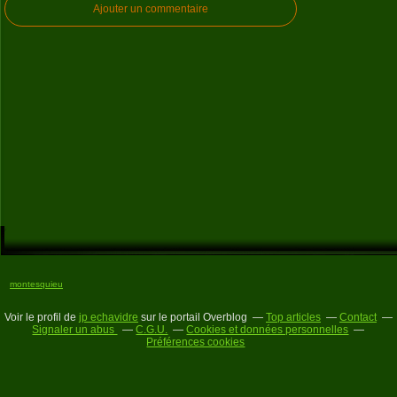
Ajouter un commentaire
montesquieu
Voir le profil de
jp echavidre
sur le portail Overblog
Top articles
Contact
Signaler un abus
C.G.U.
Cookies et données personnelles
Préférences cookies