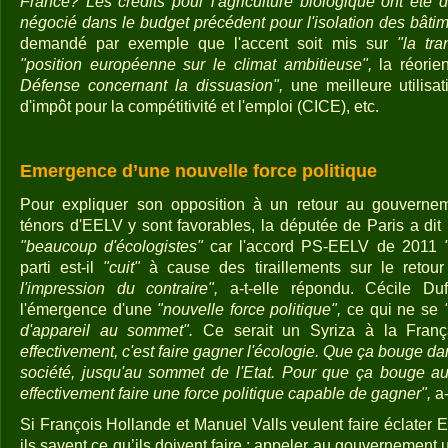
France? Les crédits pour l'agriculture biologique ont été 
négocié dans le budget précédent pour l'isolation des bâtime
demandé par exemple que l'accent soit mis sur
"la tra
"position européenne sur le climat ambitieuse",
la réorie
Défense concernant la dissuasion",
une meilleure utilisat
d'impôt pour la compétitivité et l'emploi (CICE), etc.
Emergence d’une nouvelle force politique
Pour expliquer son opposition à un retour au gouvernem
ténors d'EELV y sont favorables, la députée de Paris a dit
"beaucoup d'écologistes"
car l'accord PS-EELV de 2011
parti est-il
"cuit"
à cause des tiraillements sur le reto
l'impression du contraire",
a-t-elle répondu. Cécile Dufl
l'émergence d'une
"nouvelle force politique",
ce qui ne se
d'appareil au sommet".
Ce serait un Syriza à la Fran
effectivement, c'est faire gagner l'écologie. Que ça bouge da
société, jusqu'au sommet de l'Etat. Pour que ça bouge au 
effectivement faire une force politique capable de gagner",
a-
Si François Hollande et Manuel Valls veulent faire éclater 
ils savent ce qu’ils doivent faire : appeler au gouvernement