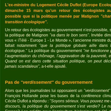
L'ex-ministre du Logement Cécile Duflot (Europe Ecologi
dimanche 15 mars qu'un retour des écologistes au
possible que si la politique menée par Matignon
"chan
transition écologique".
Un retour des écologistes au gouvernement n'est possible, s
la politique de Matignon
"va dans le bon sens".
Invitée di
vous « iTélé - Europe 1 - Le Monde », l'ancienne ministre d
fallait notamment
"que la politique globale aille dans 
écologique."
La politique du gouvernement
"ne fonctionne 
l'augmentation du chômage, l'aggravation de la pauvreté, et l
Quand on est dans cette situation politique, on peut déc
jamais scandaleux",
a-t-elle ajouté.
Pas de
"verdissement"
du gouvernement
Alors que les journalistes lui opposaient un
"verdissement"
François Hollande pose les bases de la conférence climat
Cécile Duflot a répondu :
"Soyons sérieux. Vous pouvez me 
discours, la politique du gouvernement s'est verdie? Le nu