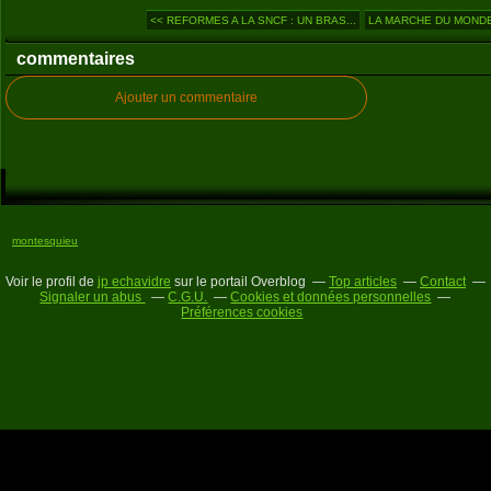
<< REFORMES A LA SNCF : UN BRAS...
LA MARCHE DU MONDE (
commentaires
Ajouter un commentaire
montesquieu
Voir le profil de
jp echavidre
sur le portail Overblog
Top articles
Contact
Signaler un abus
C.G.U.
Cookies et données personnelles
Préférences cookies