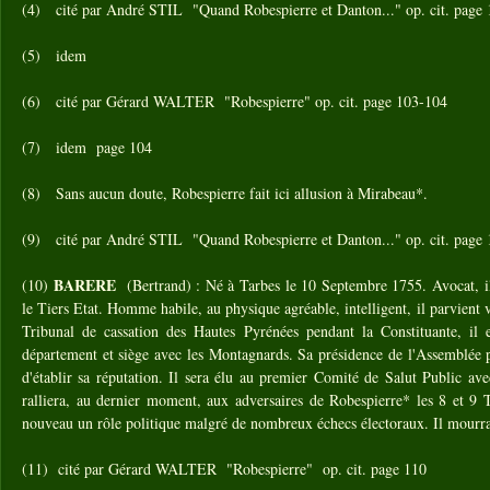
(4) cité par André STIL "Quand Robespierre et Danton..." op. cit. page 
(5) idem
(6) cité par Gérard WALTER "Robespierre" op. cit. page 103-104
(7) idem page 104
(8) Sans aucun doute, Robespierre fait ici allusion à Mirabeau*.
(9) cité par André STIL "Quand Robespierre et Danton..." op. cit. page 
BARERE
(10)
(Bertrand) : Né à Tarbes le 10 Septembre 1755. Avocat, il
le Tiers Etat. Homme habile, au physique agréable, intelligent, il parvient v
Tribunal de cassation des Hautes Pyrénées pendant la Constituante, il 
département et siège avec les Montagnards. Sa présidence de l'Assemblée 
d'établir sa réputation. Il sera élu au premier Comité de Salut Public av
ralliera, au dernier moment, aux adversaires de Robespierre* les 8 et 9 
nouveau un rôle politique malgré de nombreux échecs électoraux. Il mourra
(11) cité par Gérard WALTER "Robespierre" op. cit. page 110