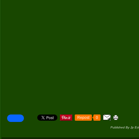
Repost
0
Published By Jp Ec