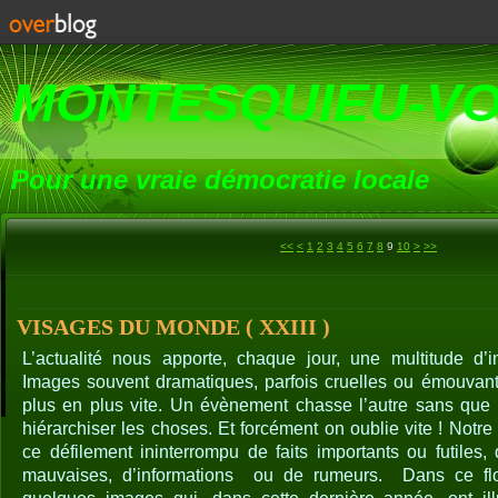
MONTESQUIEU-V
Pour une vraie démocratie locale
20
30
<<
<
1
2
3
4
5
6
7
8
9
10
>
>>
VISAGES DU MONDE ( XXIII )
L’actualité nous apporte, chaque jour, une multitude d
Images souvent dramatiques, parfois cruelles ou émouvantes
plus en plus vite. Un évènement chasse l’autre sans que 
hiérarchiser les choses. Et forcément on oublie vite ! Notr
ce défilement ininterrompu de faits importants ou futiles
mauvaises, d’informations
ou de rumeurs.
Dans ce flot