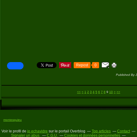
Repost
0
Published By 
20
30
<<
<
1
2
3
4
5
6
7
8
9
10
>
>>
montesquieu
Voir le profil de
jp echavidre
sur le portail Overblog
Top articles
Contact
Signaler un abus
C.G.U.
Cookies et données personnelles