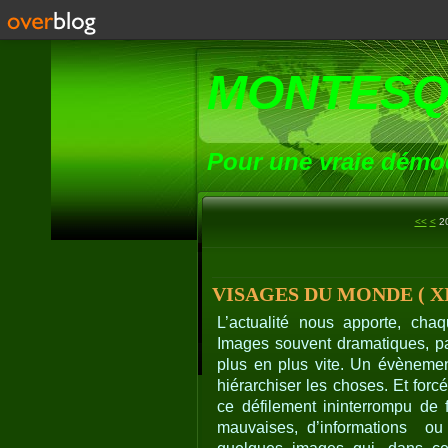
MONTESQ
Pour une vraie démoc
1
<<
<
2
VISAGES DU MONDE ( XI
L’actualité nous apporte, cha
Images souvent dramatiques, par
plus en plus vite. Un évènemen
hiérarchiser les choses. Et forc
ce défilement ininterrompu de f
mauvaises, d’informations
ou 