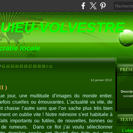
UIEU-VOLVESTRE
ratie locale
0
0
21
22
23
24
25
26
27
28
29
30
>
>>
PRÉS
14 janvier 2012
I )
Descrip
que jour, une multitude d’images du monde entier.
social
fois cruelles ou émouvantes. L’actualité va vite, de
t chasse l’autre sans que l’on sache plus très bien
ément on oublie vite ! Notre mémoire s’est habituée à
TEXTE
aits importants ou futiles, de nouvelles, bonnes ou
de rumeurs.
Dans ce flot j’ai voulu sélectionner
L'obje