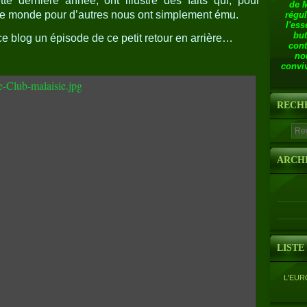
e dernière année, ont illustré des faits qui, pour
de 
 le monde pour d’autres nous ont simplement ému.
régul
l'ess
but
e blog un épisode de ce petit retour en arrière…
cont
no
conviv
RECH
ARCH
LISTE
L'EUR