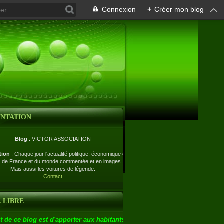
Connexion
+
Créer mon blog
ENTATION
Blog
: VICTOR ASSOCIATION
tion
: Chaque jour l'actualité politique, économique et
e de France et du monde commentée et en images.
Mais aussi les voitures de légende.
Contact
 LIBRE
t de ce blog est d'apporter aux habitants