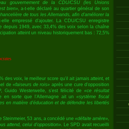
veau gouvernement de la CDU/CSU (les Unions
est bien»,
a-t-elle déclaré au quartier général de son
hancelière de tous les Allemands, afin d'améliorer la
st-elle empressé d'ajouter. La CDU/CSU enregistre
re depuis 1949, avec 33,4% des voix selon la chaîne
ipation atteint un niveau historiquement bas : 72,5%
crates
es voix, le meilleur score qu'il ait jamais atteint, et
nnel de
«faiseurs de rois»
après une cure d'opposition
 Guido Westerwelle, s'est félicité de
«ce résultat
e en sorte que l'Allemagne ait un
«système fiscal
es en matière d'éducation et de défendre les libertés
e Steinmeier, 53 ans, a concédé une
«défaite amère»,
s attend, celui d'opposition».
Le SPD avait recueilli