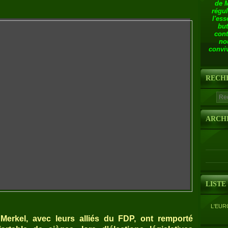
de 
régul
l'ess
but
cont
no
conviv
RECH
ARCH
LISTE
L'EUR
Merkel, avec leurs alliés du FDP, ont remporté