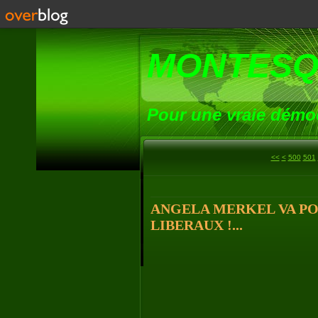
MONTESQ
Pour une vraie démoc
<<
<
500
501
ANGELA MERKEL VA PO
LIBERAUX !...