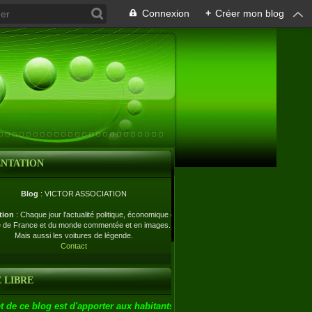
Connexion
+
Créer mon blog
ENTATION
Blog
: VICTOR ASSOCIATION
tion
: Chaque jour l'actualité politique, économique et
e de France et du monde commentée et en images.
Mais aussi les voitures de légende.
Contact
 LIBRE
t de ce blog est d'apporter aux habitants