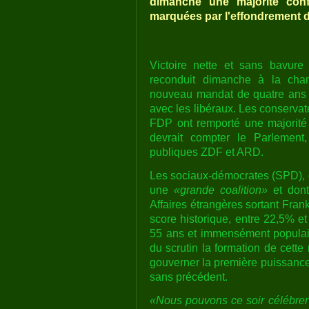
dimanche une majorité confor
marquées par l'effondrement 
Victoire nette et sans bavure
reconduit dimanche à la chan
nouveau mandat de quatre ans à 
avec les libéraux. Les conservat
FDP ont remporté une majorité
devrait compter le Parlement,
publiques ZDF et ARD.
Les sociaux-démocrates (SPD), 
une
«grande coalition»
et dont 
Affaires étrangères sortant Fran
score historique, entre 22,5% e
55 ans et immensément populai
du scrutin la formation de cette
gouverner la première puissanc
sans précédent.
«Nous pouvons ce soir célébrer 