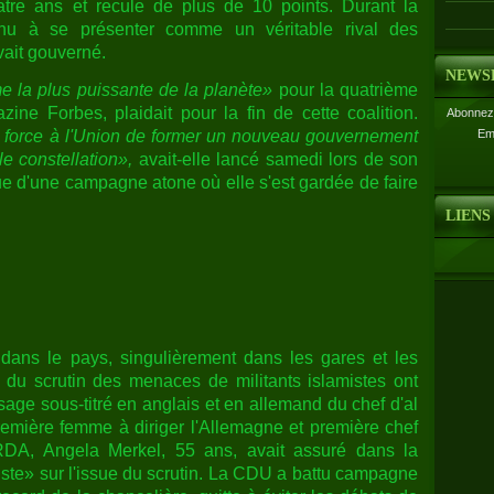
atre ans et recule de plus de 10 points. Durant la
nu à se présenter comme un véritable rival des
vait gouverné.
NEWS
 la plus puissante de la planète»
pour la quatrième
ne Forbes, plaidait pour la fin de cette coalition.
Abonnez-
Em
a force à l'Union de former un nouveau gouvernement
e constellation»,
avait-elle lancé samedi lors de son
ssue d'une campagne atone où elle s'est gardée de faire
LIENS
 dans le pays, singulièrement dans les gares et les
e du scrutin des menaces de militants islamistes ont
ssage sous-titré en anglais et en allemand du chef d'al
mière femme à diriger l'Allemagne et première chef
DA, Angela Merkel, 55 ans, avait assuré dans la
ste» sur l'issue du scrutin. La CDU a battu campagne