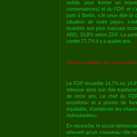
solide, pour former un nou
conservatrices) et du FDP, et c'
parti à Berlin.
«Je veux être la c
situation de notre pays»
, s'e
toutefois son plus mauvais sco
ARD, 33,8% selon ZDF. La partic
contre 77,7% il y a quatre ans.
Déroute historique des sociaux-démo
Le FDP recueille 14,7% ou 14,8% d
retrouve ainsi son rôle traditio
de onze ans. Le chef du FDP,
excellent»
et a promis de fair
équitable, d'améliorer les chanc
individuelles».
En revanche, le social-démocrat
relevant qu'un
«nouveau rôle nou