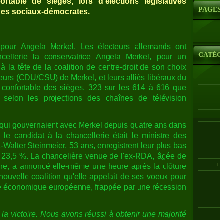
table de sièges, lors d'élections législatives
PAGE
des sociaux-démocrates.
 pour Angela Merkel. Les électeurs allemands ont
CATÉ
cellerie la conservatrice Angela Merkel, pour un
la tête de la coalition de centre-droit de son choix
eurs (CDU/CSU) de Merkel, et leurs alliés libéraux du
 confortable des sièges, 323 sur les 614 à 616 que
 selon les projections des chaînes de télévision
qui gouvernaient avec Merkel depuis quatre ans dans
le candidat à la chancellerie était le ministre des
k-Walter Steinmeier, 53 ans, enregistrent leur plus bas
t 23,5 %. La chancelière venue de l'ex-RDA, âgée de
T
re, a annoncé elle-même une heure après la clôture
 nouvelle coalition qu'elle appelait de ses voeux pour
e économique européenne, frappée par une récession
la victoire. Nous avons réussi à obtenir une majorité