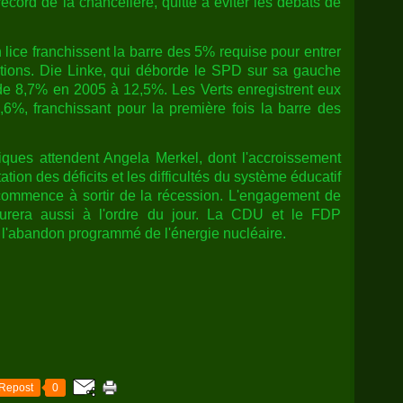
record de la chancelière, quitte à éviter les débats de
n lice franchissent la barre des 5% requise pour entrer
tions. Die Linke, qui déborde le SPD sur sa gauche
 de 8,7% en 2005 à 12,5%. Les Verts enregistrent eux
,6%, franchissant pour la première fois la barre des
ues attendent Angela Merkel, dont l'accroissement
on des déficits et les difficultés du système éducatif
 commence à sortir de la récession. L'engagement de
gurera aussi à l'ordre du jour. La CDU et le FDP
 l'abandon programmé de l'énergie nucléaire.
Repost
0