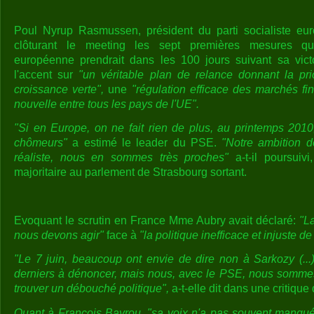
Poul Nyrup Rasmussen, président du parti socialiste eu
clôturant le meeting les sept premières mesures qu'
européenne prendrait dans les 100 jours suivant sa vict
l'accent sur
"un véritable plan de relance donnant la pri
croissance verte",
une
"régulation efficace des marchés fin
nouvelle entre tous les pays de l'UE".
"Si en Europe, on ne fait rien de plus, au printemps 2010,
chômeurs"
a estimé le leader du PSE.
"Notre ambition d
réaliste, nous en sommes très proches"
a-t-il poursuivi
majoritaire au parlement de Strasbourg sortant.
Evoquant le scrutin en France Mme Aubry avait déclaré:
"La
nous devons agir"
face à
"la politique inefficace et injuste d
"Le 7 juin, beaucoup ont envie de dire non à Sarkozy (..
derniers à dénoncer, mais nous, avec le PSE, nous sommes
trouver un débouché politique",
a-t-elle dit dans une critiqu
Quant à François Bayrou, "sa voix n'a pas souvent manqué