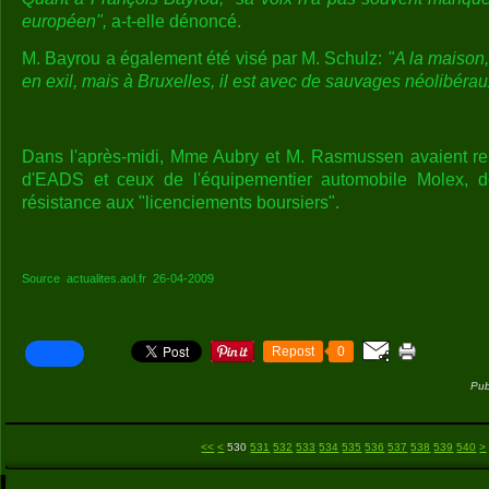
européen",
a-t-elle dénoncé.
M. Bayrou a également été visé par M. Schulz:
"A la maison
en exil, mais à Bruxelles, il est avec de sauvages néolibérau
Dans l'après-midi, Mme Aubry et M. Rasmussen avaient ren
d'EADS et ceux de l'équipementier automobile Molex,
résistance aux "licenciements boursiers".
Source actualites.aol.fr 26-04-2009
Repost
0
Pub
500
510
520
<<
<
530
531
532
533
534
535
536
537
538
539
540
>