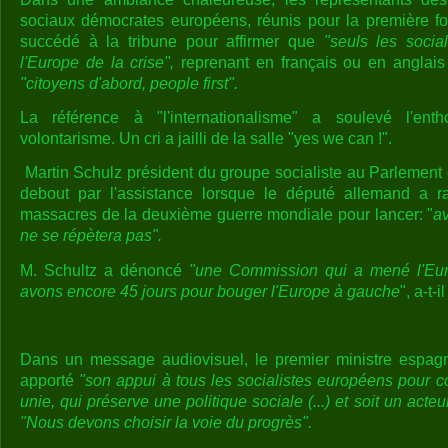
sociaux démocrates européens, réunis pour la première f
succédé à la tribune pour affirmer que
"seuls les social
l'Europe de la crise",
reprenant en français ou en anglai
"citoyens d'abord, people first".
La référence à "l'internationalisme" a soulevé l'en
volontarisme. Un cri a jailli de la salle "yes we can !".
Martin Schulz président du groupe socialiste au Parlement
debout par l'assistance lorsque le député allemand a r
massacres de la deuxième guerre mondiale pour lancer: "
av
ne se répètera pas".
M. Schultz a dénoncé
"une Commission qui a mené l'Eur
avons encore 45 jours pour bouger l'Europe à gauche
", a-t-i
Dans un message audiovisuel, le premier ministre espag
apporté
"son appui à tous les socialistes européens pour c
unie, qui préserve une politique sociale (...) et soit un acte
"Nous devons choisir la voie du progrès".