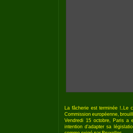
La fâcherie est terminée !..Le 
Commission européenne, brouill
Vendredi 15 octobre, Paris a e
intention d'adapter sa législat
comme exigé par Bruxelles.