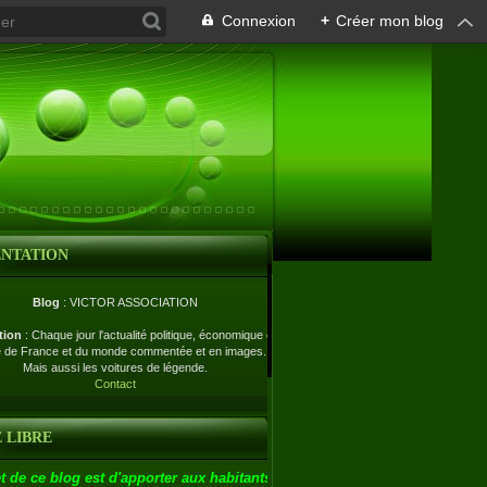
Connexion
+
Créer mon blog
ENTATION
Blog
: VICTOR ASSOCIATION
tion
: Chaque jour l'actualité politique, économique et
e de France et du monde commentée et en images.
Mais aussi les voitures de légende.
Contact
 LIBRE
t de ce blog est d'apporter aux habitants