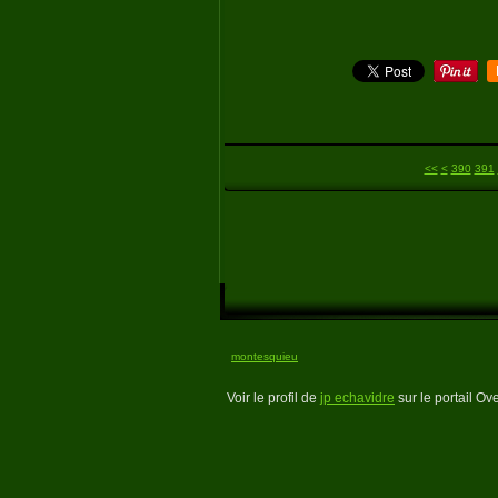
300
310
320
330
340
350
360
370
380
<<
<
390
391
montesquieu
Voir le profil de
jp echavidre
sur le portail Ov