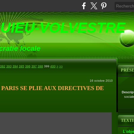
UIEU-VOLVESTRE
ratie locale
500
392
393
394
395
396
397
398
399
400
>
>>
PRÉS
16 octobre 2010
PARIS SE PLIE AUX DIRECTIVES DE
Descrip
social
TEXTE
L'obje