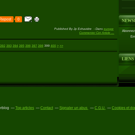
Repost
0
NEWS
Published By Jp Echavidre
-
Dans
europe
Abonnez-
Commenter Cet Article
…
Em
500
392
393
394
395
396
397
398
399
400
>
>>
LIENS
erblog
Top articles
Contact
Signaler un abus
C.G.U.
Cookies et do