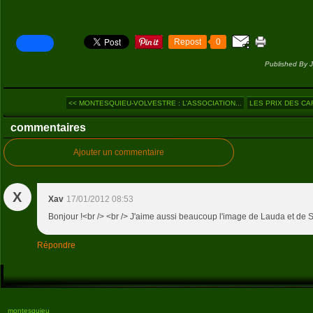
Repost
0
Published By 
<< MONTESQUIEU-VOLVESTRE : L’ASSOCIATION...
LES PRIX DES CA
commentaires
Ajouter un commentaire
X
Xav
17/01/2012 08:53
Bonjour !<br /> <br /> J'aime aussi beaucoup l'image de Lauda et de S
Répondre
montesquieu