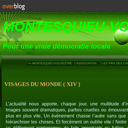
MONTESQUIEU-V
Pour une vraie démocratie locale
<< MONTESQUIEU-VOLVESTRE : L’ASSOCIATION...
LES PRIX DES CA
VISAGES DU MONDE ( XIV )
L’actualité nous apporte, chaque jour, une multitude d
Images souvent dramatiques, parfois cruelles ou émouvantes
plus en plus vite. Un évènement chasse l’autre sans que 
hiérarchiser les choses. Et forcément on oublie vite ! Notr
ce défilement ininterrompu de faits importants ou futiles