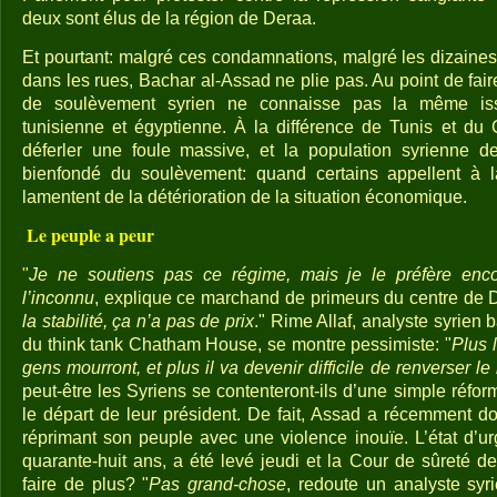
deux sont élus de la région de Deraa.
Et pourtant: malgré ces condamnations, malgré les dizaines
dans les rues, Bachar al-Assad ne plie pas. Au point de faire
de soulèvement syrien ne connaisse pas la même iss
tunisienne et égyptienne. À la différence de Tunis et du
déferler une foule massive, et la population syrienne 
bienfondé du soulèvement: quand certains appellent à la
lamentent de la détérioration de la situation économique.
Le peuple a peur
"
Je ne soutiens pas ce régime, mais je le préfère en
l’inconnu
, explique ce marchand de primeurs du centre de
la stabilité, ça n’a pas de prix
." Rime Allaf, analyste syrien
du think tank Chatham House, se montre pessimiste: "
Plus 
gens mourront, et plus il va devenir difficile de renverser le
peut-être les Syriens se contenteront-ils d’une simple réfo
le départ de leur président. De fait, Assad a récemment 
réprimant son peuple avec une violence inouïe. L’état d’u
quarante-huit ans, a été levé jeudi et la Cour de sûreté de 
faire de plus? "
Pas grand-chose
, redoute un analyste syr