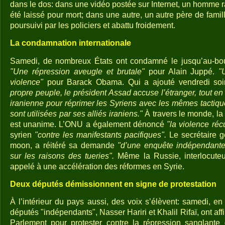
dans le dos: dans une vidéo postée sur Internet, un homme 
été laissé pour mort; dans une autre, un autre père de fami
poursuivi par les policiers et abattu froidement.
La condamnation internationale
Samedi, de nombreux États ont condamné le jusqu’au-bou
"Une répression aveugle et brutale"
pour Alain Juppé.
"
violence"
pour Barack Obama. Qui a ajouté vendredi soi
propre peuple, le président Assad accuse l’étranger, tout en 
iranienne pour réprimer les Syriens avec les mêmes tactiqu
sont utilisées par ses alliés iraniens."
À travers le monde, la
est unanime. L’ONU a également dénoncé
"la violence réc
syrien
"contre les manifestants pacifiques".
Le secrétaire g
moon, a réitéré sa demande
"d’une enquête indépendante,
sur les raisons des tueries".
Même la Russie, interlocuteu
appelé à une accélération des réformes en Syrie.
Deux députés démissionnent en signe de protestation
À l’intérieur du pays aussi, des voix s’élèvent: samedi, en 
députés "indépendants", Nasser Hariri et Khalil Rifaï, ont af
Parlement pour protester contre la répression sanglante 