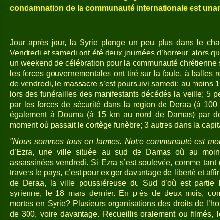
condamnation de la communauté internationale est unan
Jour après jour, la Syrie plonge un peu plus dans le chaos
Vendredi et samedi ont été deux journées d’horreur, alors qu
un weekend de célébration pour la communauté chrétienne s
les forces gouvernementales ont tiré sur la foule, à balles r
de vendredi, le massacre s’est poursuivi samedi: au moins 
lors des funérailles des manifestants décédés la veille; 5 
par les forces de sécurité dans la région de Deraa (à 10
également à Douma (à 15 km au nord de Damas) par de
moment où passait le cortège funèbre; 3 autres dans la capit
"Nous sommes tous en larmes. Notre communauté est morti
d’Ezra, une ville située au sud de Damas où au moin
assassinées vendredi. Si Ezra s’est soulevée, comme tant d
travers le pays, c’est pour exiger davantage de liberté et affi
de Deraa, la ville poussiéreuse du Sud d’où est partie l
syrienne, le 18 mars dernier. En près de deux mois, co
mortes en Syrie? Plusieurs organisations des droits de l
de 300, voire davantage. Recueillis oralement ou filmés, l