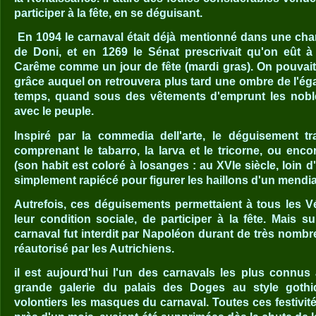
participer à la fête, en se déguisant.
En 1094 le carnaval était déjà mentionné dans une char
de Doni, et en 1269 le Sénat prescrivait qu'on eût à 
Carême comme un jour de fête (mardi gras).
On pouvait
grâce auquel on retrouvera plus tard une ombre de l'ég
temps, quand sous des vêtements d'emprunt les noble
avec le peuple.
Inspiré par la commedia dell'arte, le déguisement tra
comprenant le tabarro, la larva et le tricorne, ou enc
(son habit est coloré à losanges : au XVIe siècle, loin d'ê
simplement rapiécé pour figurer les haillons d'un mendia
Autrefois, ces déguisements permettaient à tous les Vé
leur condition sociale, de participer à la fête. Mais s
carnaval fut interdit par Napoléon durant de très nomb
réautorisé par les Autrichiens.
il est aujourd'hui l'un des carnavals les plus connus
grande galerie du palais des Doges au style gothi
volontiers les masques du carnaval. Toutes ces festivit