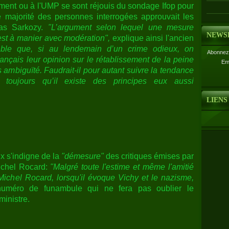
ment ou à l'UMP se sont réjouis du sondage Ifop pour
e majorité des personnes interrogées approuvait les
as Sarkozy.
"L’argument selon lequel une mesure
NEWS
 est à manier avec modération",
explique ainsi l'ancien
bable que, si au lendemain d’un crime odieux, on
Abonnez-
nçais leur opinion sur le rétablissement de la peine
Em
s ambiguïté. Faudrait-il pour autant suivre la tendance
 toujours qu’il existe des principes eux aussi
LIENS
ux s'indigne de la
"démesure"
des critiques émises par
ichel Rocard:
"Malgré toute l'estime et même l'amitié
 Michel Rocard, lorsqu'il évoque Vichy et le nazisme,
méro de funambule qui ne fera pas oublier le
ministre.