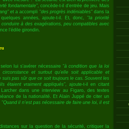
berté fondamentale",
concède-t-il d'entrée de jeu. Mais
sang"
et a accompli
"des progrès indéniables"
dans la
s quelques années, ajoute-t-il. Et, donc,
"la priorité
s conduire à des exagérations, peu compatibles avec
ce l'édile girondin.
eu
 selon lui s'avérer nécessaire
"à condition que la loi
circonstance et surtout qu'elle soit applicable et
 suis pas sûr que ce soit toujours le cas. Souvent les
'ils étaient vraiment appliqués",
ajoute-t-il en citant
 Larcher dans une interview au Figaro, des textes
héance de la nationalité. Et Alain Juppé de citer un
:
"Quand il n’est pas nécessaire de faire une loi, il est
stances sur la question de la sécurité, critiquer la