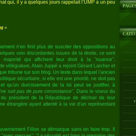
at qui, il y a quelques jours rappelait l’UMP a un peu
PAGE
ng »
CATÉ
nement n'en finit plus de susciter des oppositions au
uelques voix discordantes issues de la droite, ce sont
majorité qui affichent leur droit à la
"nuance".
e villégiature, Alain Juppé a rejoint Gérard Larcher et
ue tribune sur son blog. Un texte dans lequel l'ancien
itique sécuritaire, si elle est une priorité, ne doit pas
et qu'un durcissement de la loi peut se justifier, à
"ne soit pas de pure circonstance".
Dans le viseur du
 du président de la République de déchoir de leur
T
ine étrangère ayant attenté à la vie d'un représentant
vernement Fillon se démarque sans en faire trop. Il
t
"avec mesure": "La sécurité est bien la première des