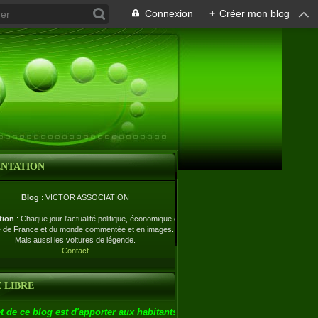
Connexion
+
Créer mon blog
ENTATION
Blog
: VICTOR ASSOCIATION
tion
: Chaque jour l'actualité politique, économique et
e de France et du monde commentée et en images.
Mais aussi les voitures de légende.
Contact
 LIBRE
t de ce blog est d'apporter aux habitants