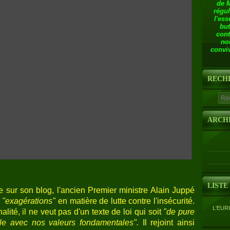
de 
régul
l'ess
but
cont
no
conviv
RECH
ARCH
LISTE
 sur son blog, l'ancien Premier ministre Alain Juppé
s
"exagérations"
en matière de lutte contre l'insécurité.
L'EUR
lité, il ne veut pas d'un texte de loi qui soit
"de pure
le avec nos valeurs fondamentales".
Il rejoint ainsi