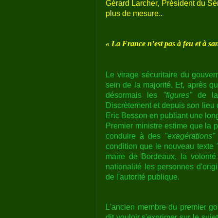
Gérard Larcher, Président du Sén
plus de mesure..
« La France n’est pas à feu et à sa
Le virage sécuritaire du gouver
sein de la majorité. Et, après q
désormais les
"figures"
de la 
Discrètement et depuis son lieu d
Eric Besson en publiant une long
Premier ministre estime que la pol
conduire à des
"exagérations"
condition que le nouveau texte
maire de Bordeaux, la volonté
nationalité les personnes d'orig
de l'autorité publique.
L'ancien membre du premier gou
dit vouloir s'exprimer sur le suje