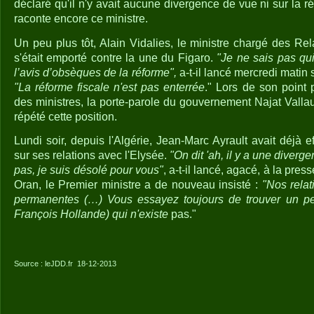
déclaré qu'il n'y avait aucune divergence de vue ni sur la ré
raconte encore ce ministre.
Un peu plus tôt, Alain Vidalies, le ministre chargé des Re
s'était emporté contre la une du Figaro.
"Je ne sais pas qu
l’avis d’obsèques de la réforme",
a-t-il lancé mercredi matin 
"La réforme fiscale n'est pas enterrée
." Lors de son point 
des ministres, la porte-parole du gouvernement Najat Val
répété cette position.
Lundi soir, depuis l'Algérie, Jean-Marc Ayrault avait déjà 
sur ses relations avec l'Elysée.
"On dit 'ah, il y a une diverge
pas, je suis désolé pour vous"
, a-t-il lancé, agacé, à la pre
Oran, le Premier ministre a de nouveau insisté :
"Nos relat
permanentes (…) Vous essayez toujours de trouver un peti
François Hollande) qui n'existe
pas."
Source : leJDD.fr
18-12-2013