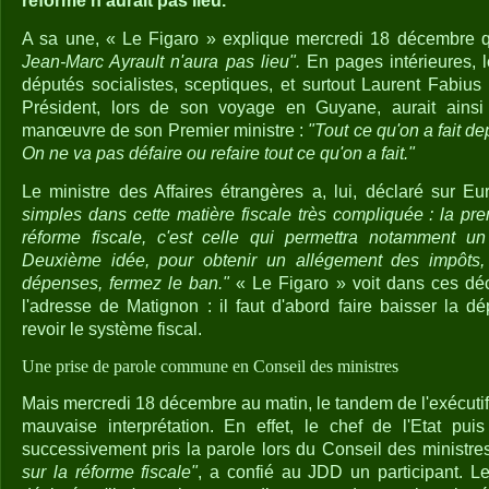
réforme n'aurait pas lieu.
A sa une, « Le Figaro » explique mercredi 18 décembre
Jean-Marc Ayrault n'aura pas lieu".
En pages intérieures, l
députés socialistes, sceptiques, et surtout Laurent Fabius
Président, lors de son voyage en Guyane, aurait ainsi 
manœuvre de son Premier ministre :
"Tout ce qu'on a fait d
On ne va pas défaire ou refaire tout ce qu'on a fait."
Le ministre des Affaires étrangères a, lui, déclaré sur E
simples dans cette matière fiscale très compliquée : la pr
réforme fiscale, c'est celle qui permettra notamment u
Deuxième idée, pour obtenir un allégement des impôts, i
dépenses, fermez le ban."
« Le Figaro » voit dans ces déc
l'adresse de Matignon : il faut d'abord faire baisser la 
revoir le système fiscal.
Une prise de parole commune en Conseil des ministres
Mais mercredi 18 décembre au matin, le tandem de l'exécutif a
mauvaise interprétation. En effet, le chef de l'Etat pui
successivement pris la parole lors du Conseil des ministr
sur la réforme fiscale"
, a confié au JDD un participant. L