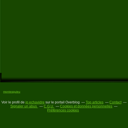
montesquieu
Voir le profil de
jp echavidre
sur le portail Overblog
Top articles
Contact
Signaler un abus
C.G.U.
Cookies et données personnelles
Préférences cookies