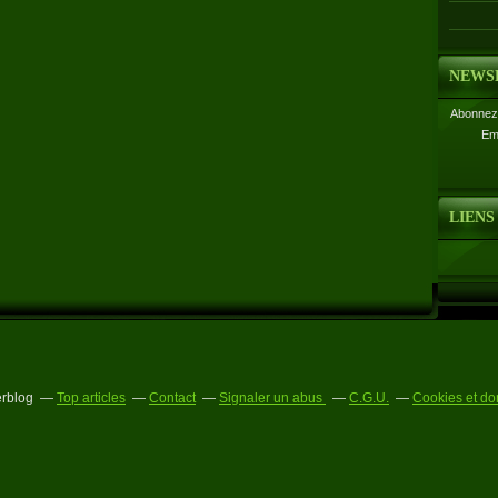
NEWS
Abonnez-
Em
LIENS
erblog
Top articles
Contact
Signaler un abus
C.G.U.
Cookies et do