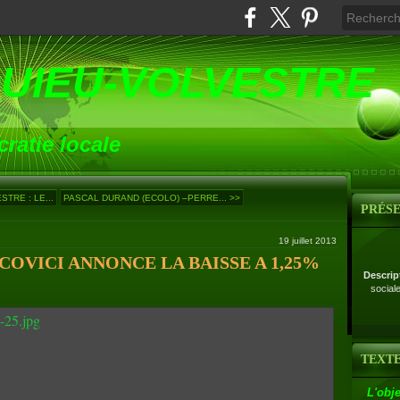
UIEU-VOLVESTRE
ratie locale
TRE : LE...
PASCAL DURAND (ECOLO) –PERRE... >>
PRÉS
19 juillet 2013
COVICI ANNONCE LA BAISSE A 1,25%
Descrip
social
TEXTE
L'obje