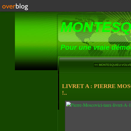
MONTESQ
Pour une vraie démoc
<< MONTESQUIEU-VOLVES
LIVRET A : PIERRE MOS
!..