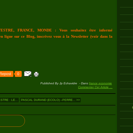
ESTRE, FRANCE, MONDE : Vous souhaitez être informé
n ligne sur ce Blog, inscrivez vous à la Newsletter (voir dans la
Repost
0
Published By Jp Echavidre
-
Dans
france economie
Commenter Cet Article
…
TRE : LE...
PASCAL DURAND (ECOLO) –PERRE... >>