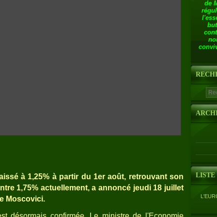
de 
régul
l'ess
but
cont
no
conviv
RECH
ARCH
LISTE
aissé à 1,25% à partir du 1er août, retrouvant son
ntre 1,75% actuellement, a annoncé jeudi 18 juillet
L'EUR
re Moscovici.
 est désormais confirmée. Le ministre de l'Economie