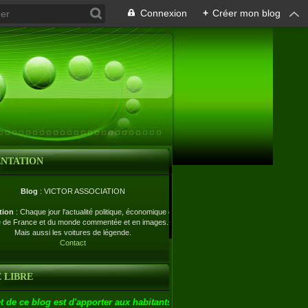
Connexion
+
Créer mon blog
ENTATION
Blog
: VICTOR ASSOCIATION
tion
: Chaque jour l'actualité politique, économique et
e de France et du monde commentée et en images.
Mais aussi les voitures de légende.
Contact
 LIBRE
t de ce blog est d'apporter aux habitants