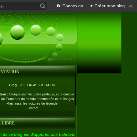
Connexion
+
Créer mon blog
ENTATION
Blog
: VICTOR ASSOCIATION
tion
: Chaque jour l'actualité politique, économique et
e de France et du monde commentée et en images.
Mais aussi les voitures de légende.
Contact
 LIBRE
t de ce blog est d'apporter aux habitants