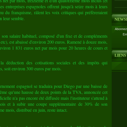
 net par mois, treizième et d'un quatorzième mois inclus (et
es entreprises espagnoles offrent jusqu'à seize mois à leurs
nu du franquisme, râlent les voix critiques qui préfèreraient
n leur semble.
NEWS
Abonnez-
Em
, son salaire habituel, composé d'un fixe et de compléments
il, etc), est abaissé d'environ 200 euros. Ramené à douze mois,
environ 1 831 euros net par mois pour 20 heures de cours et
LIENS
la déduction des cotisations sociales et des impôts qui
s, soit environ 300 euros par mois.
ernement espagnol se traduira pour Diego par une baisse de
rs même qu'une hausse de deux points de la TVA, annoncée cet
ficielle n'a pas encore été diffusée mais l'instituteur s'attend à
mois et à subir une coupe supplémentaire de 30% de son
e mois, distribué en juin, reste intact.