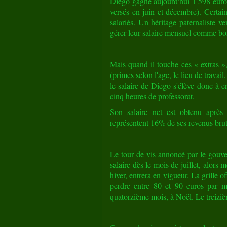
Diego gagne aujourd'hui 1 598 euros
versés en juin et décembre). Certain
salariés. Un héritage paternaliste ve
gérer leur salaire mensuel comme bo
Mais quand il touche ces « extras »
(primes selon l'age, le lieu de trava
le salaire de Diego s'élève donc à 
cinq heures de professorat.
Son salaire net est obtenu après 
représentent 16% de ses revenus brut
Le tour de vis annoncé par le gouv
salaire dès le mois de juillet, alo
hiver, entrera en vigueur.
La grille of
perdre entre 80 et 90 euros par 
quatorzième mois, à Noël. Le treizièm