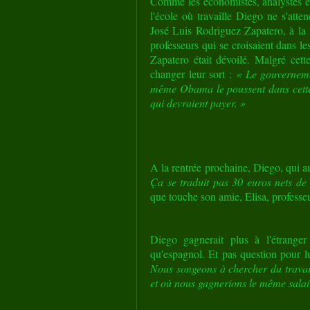
Comme les économistes, analystes et 
l'école où travaille Diego ne s'att
José Luis Rodriguez Zapatero, à la m
professeurs qui se croisaient dans l
Zapatero était dévoilé.
Malgré cette
changer leur sort :
« Le gouverneme
même Obama le poussent dans cette d
qui devraient payer. »
A la rentrée prochaine, Diego, qui au
Ça se traduit pas 30 euros nets d
que touche son amie, Elisa, profess
Diego gagnerait plus à l'étranger
qu'espagnol. Et pas question pour lu
Nous songeons à chercher du travail
et où nous gagnerions le même salai