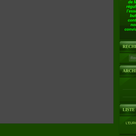
de 
régul
l'ess
but
cont
no
conviv
RECH
ARCH
LISTE
L'EUR