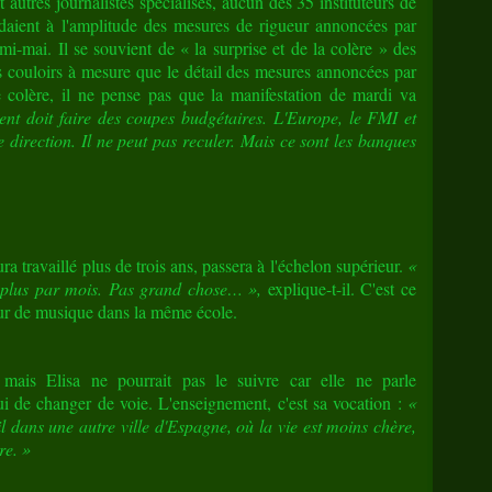
autres journalistes spécialisés, aucun des 35 instituteurs de
endaient à l'amplitude des mesures de rigueur annoncées par
i-mai. Il se souvient de « la surprise et de la colère » des
es couloirs à mesure que le détail des mesures annoncées par
 colère, il ne pense pas que la manifestation de mardi va
nt doit faire des coupes budgétaires. L'Europe, le FMI et
irection. Il ne peut pas reculer. Mais ce sont les banques
ra travaillé plus de trois ans, passera à l'échelon supérieur.
«
e plus par mois. Pas grand chose… »,
explique-t-il. C'est ce
eur de musique dans la même école.
 mais Elisa ne pourrait pas le suivre car elle ne parle
i de changer de voie. L'enseignement, c'est sa vocation :
«
 dans une autre ville d'Espagne, où la vie est moins chère,
re. »