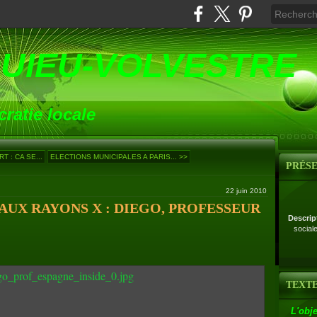
UIEU-VOLVESTRE
ratie locale
 : CA SE...
ELECTIONS MUNICIPALES A PARIS... >>
PRÉS
22 juin 2010
AUX RAYONS X : DIEGO, PROFESSEUR
Descrip
social
TEXTE
L'obje