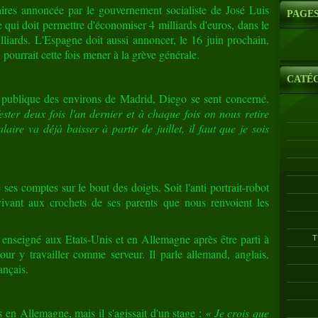
aires annoncée par le gouvernement socialiste de José Luis
PAGE
qui doit permettre d'économiser 4 milliards d'euros, dans le
lliards. L'Espagne doit aussi annoncer, le 16 juin prochain,
pourrait cette fois mener à la grève générale.
CATÉ
e publique des environs de Madrid, Diego se sent concerné.
ester deux fois l'an dernier et à chaque fois on nous retire
aire va déjà baisser à partir de juillet, il faut que je sois
 ses comptes sur le bout des doigts. Soit l'anti portrait-robot
ivant aux crochets de ses parents que nous renvoient les
enseigné aux Etats-Unis et en Allemagne après être parti à
T
our y travailler comme serveur. Il parle allemand, anglais,
ançais.
 en Allemagne, mais il s'agissait d'un stage :
« Je crois que