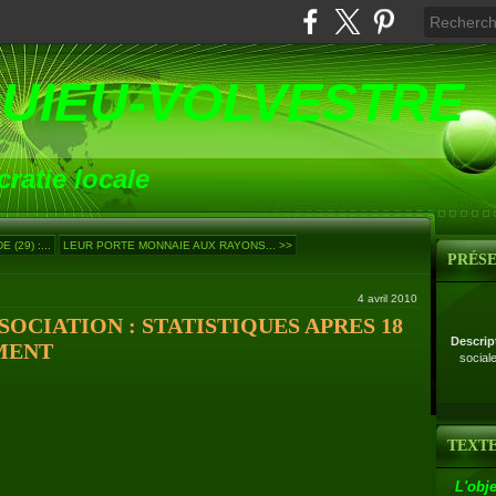
UIEU-VOLVESTRE
ratie locale
(29) :...
LEUR PORTE MONNAIE AUX RAYONS... >>
PRÉS
4 avril 2010
SOCIATION : STATISTIQUES APRES 18
Descrip
MENT
social
TEXTE
L'obje