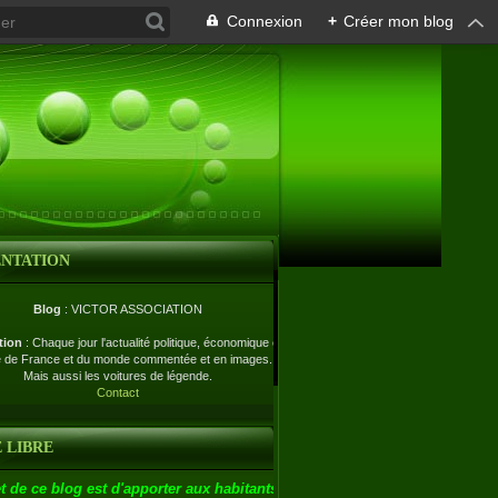
Connexion
+
Créer mon blog
ENTATION
Blog
: VICTOR ASSOCIATION
tion
: Chaque jour l'actualité politique, économique et
e de France et du monde commentée et en images.
Mais aussi les voitures de légende.
Contact
 LIBRE
t de ce blog est d'apporter aux habitants