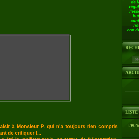
de 
régul
l'ess
but
cont
no
conviv
RECH
ARCH
LISTE
laisir à Monsieur P. qui n'a toujours rien compris
L'EUR
t de critiquer !...