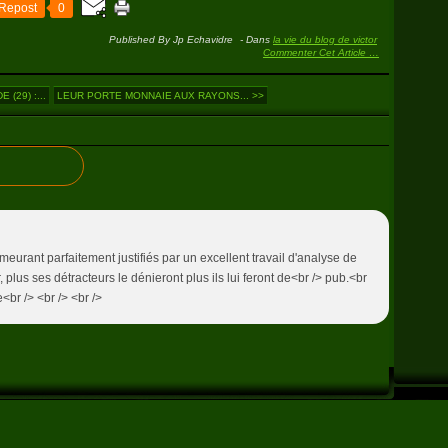
Repost
0
Published By Jp Echavidre
-
Dans
la vie du blog de victor
Commenter Cet Article
…
(29) :...
LEUR PORTE MONNAIE AUX RAYONS... >>
meurant parfaitement justifiés par un excellent travail d'analyse de
r, plus ses détracteurs le dénieront plus ils lui feront de<br /> pub.<br
<br /> <br /> <br />