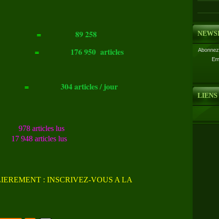
=
89 258
NEWS
=
176 950
articles
Abonnez-
Em
=
304
articles / jour
LIENS
978 articles lus
 948 articles lus
IEREMENT : INSCRIVEZ-VOUS A LA