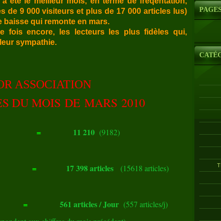
a été le meilleur mois, en terme de fréqentation,
PAGE
 de 9 000 visiteurs et plus de 17 000 articles lus)
e baisse qui remonte en mars.
 fois encore, les lecteurs les plus fidèles qui,
leur sympathie.
CATÉ
ASSOCIATION
ES DU MOIS DE MARS 2010
=
11 210
(9182)
=
17 398 articles
T
(15618 articles)
=
561 articles / Jour
(557 articles/j)