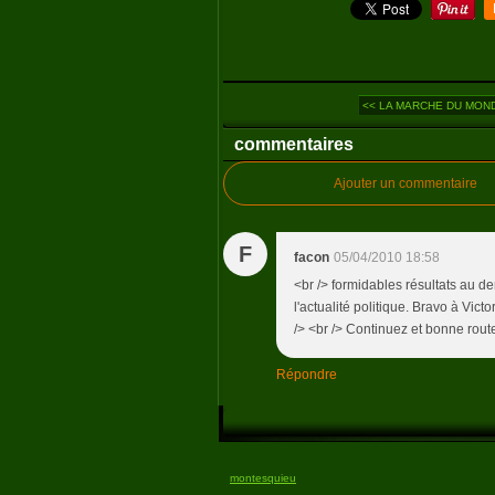
<< LA MARCHE DU MONDE 
commentaires
Ajouter un commentaire
F
facon
05/04/2010 18:58
<br /> formidables résultats au de
l'actualité politique. Bravo à Victo
/> <br /> Continuez et bonne route
Répondre
montesquieu