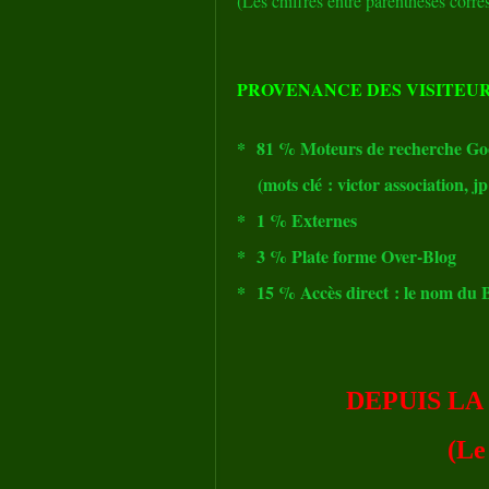
(Les chiffres entre parenthèses corr
PROVENANCE DES VISITEU
* 81 % Moteurs de recherche Goo
(mots clé : victor association, j
* 1 % Externes
* 3 % Plate forme Over-Blog
*
15 % Accès direct
: le nom d
DEPUIS LA
(Le