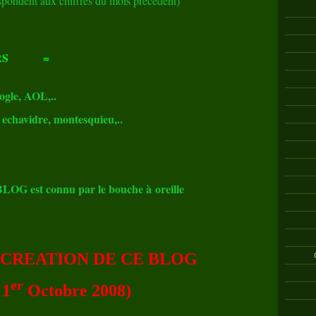
espondent aux chiffres du mois précédent)
RS
=
gle, AOL,..
p echavidre, montesquieu,..
u BLOG est connu par le bouche à oreille
 CREATION DE CE BLOG
er
 1
Octobre 2008)