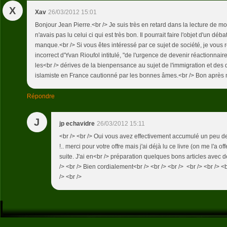
X
Xav
26/03/2012 15:01
Bonjour Jean Pierre.<br /> Je suis très en retard dans la lecture de mo
n'avais pas lu celui ci qui est très bon. Il pourrait faire l'objet d'un dé
manque.<br /> Si vous êtes intéressé par ce sujet de société, je vous 
incorrect d'Yvan Rioufol intitulé, "de l'urgence de devenir réactionnaire
les<br /> dérives de la bienpensance au sujet de l'immigration et d
islamiste en France cautionné par les bonnes âmes.<br /> Bon après 
Répondre
J
jp echavidre
26/03/2012 15:11
<br /> <br /> Oui vous avez effectivement accumulé un peu de
!.. merci pour votre offre mais j'ai déjà lu ce livre (on me l'a off
suite. J'ai en<br /> préparation quelques bons articles avec de
/> <br /> Bien cordialement<br /> <br /> <br /> <br /> <br /> <b
/> <br />