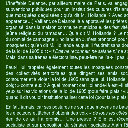
L’ineffable Delanoë, par ailleurs maire de Paris, va engag
subventions publiques pour un institut des cultures d’islam
que mosquées déguisées : qu’a dit M. Hollande ? Avec son
apparence…) Vaillant, ce Delanoë là a approuvé les prière
organisé, dans la maison commune municipale, des festivité
jeûne religieux du ramadan… Qu’a dit M. Hollande ? Le n
du comité de campagne « hollandien », s’est prononcé pour 
mosquées : qu’en dit M. Hollande auquel il faudrait sans dout
de la loi de 1905 dit :
« l’Etat ne reconnait, ne salarie ni ne
Mais, dans sa frénésie électoraliste, peut-être ne l’a-t-il pas l
Faut-il lui rappeler également toutes les mosquées constru
des collectivités territoriales que dirigent ses amis soc
contourner et à violer la loi de 1905 sans que lui, Hollande, n
doigt » contre eux ? A quel moment cet Hollande-là est –il si
yeux sur les violations de la loi de 1905 (pour faire plaisir
quand il dit vouloir institutionnaliser cette loi (pour faire plai
En fait, jamais, car ses postures ne sont que moyens de bate
les électeurs et tâcher d’obtenir des voix
« de tous les côtés
rien de ce qu’il a promis… Une preuve ? Elle est récent
socialiste et sur proposition du sénateur socialiste Alain R