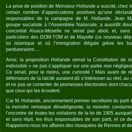
La prise de position de Monsieur Hollande a suscité, chez les
certain nombre d’appréciations positives qu’une déclar
responsables de la campagne de M. Hollande, Jean Mar
groupe socialiste à l’Assemblée Nationale, a aussitôt dou
concordat Alsace-Moselle ne serait pas aboli, et, sans
particuliers des DOM-TOM et de Mayotte (ce nouveau dépa
loi islamique et où l’immigration illégale grève les bu
perdureraient …
Ainsi, la proposition Hollande verrait la Constitution de
indivisible »
ne pas s’appliquer sur une partie non négligeab
Ce serait, pour le moins, une curiosité ! Mais avant de ré
défenseurs de la laïcité auraient dû s’intéresser au réel, au
«
et ne pas se contenter de promesses électorales dont chacu
que ceux qui les écoutent.
Car M. Hollande, anciennement premier secrétaire du parti s
la moindre remarque désobligeante, la moindre condamna
l’encontre de toutes les violations de la loi de 1905 auxquel
et sans répit, les élus responsables de son parti, et ce 
Rappelons-nous les affaires des mosquées de Rennes et de 