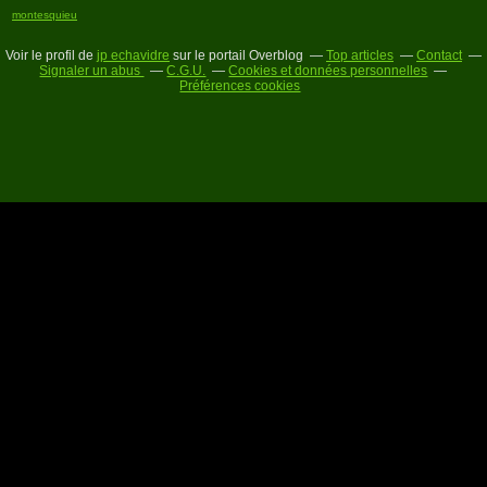
montesquieu
Voir le profil de
jp echavidre
sur le portail Overblog
Top articles
Contact
Signaler un abus
C.G.U.
Cookies et données personnelles
Préférences cookies