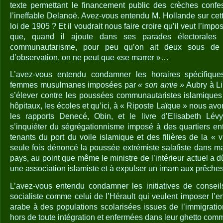
texte permettant le financement public des crèches confes
l’ineffable Delanoë. Avez-vous entendu M. Hollande sur cette
loi de 1905 ? Et il voudrait nous faire croire qu’il veut l’impos
que, quand il ajoute dans ses parades électorales q
communautarisme, pour peu qu’on ait deux sous de 
d’observation, on ne peut que «se marrer »…
L’avez-vous entendu condamner les horaires spécifique
femmes musulmanes imposées par
« son amie »
Aubry à Li
s’élever contre les poussées communautaristes islamiques 
hôpitaux, les écoles et qu’ici, à « Riposte Laïque » nous av
les rapports Denecé, Obin, et le livre d’Elisabeth Lév
s’inquiéter du ségrégationnisme imposé à des quartiers ent
tenants du port du voile islamique et des filières de la « v
seule fois dénoncé la poussée extrémiste salafiste dans 
pays, au point que même le ministre de l’intérieur actuel a 
une association islamiste et à expulser un imam aux prêche
L’avez-vous entendu condamner les initiatives de consei
socialiste comme celui de l’Hérault qui veulent imposer l’
arabe à des populations scolarisées issues de l’immigratio
hors de toute intégration et enfermées dans leur ghetto com