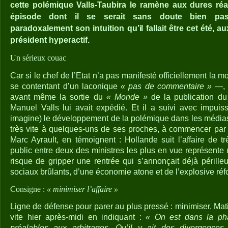
cette polémique Valls-Taubira le ramène aux dures réal
épisode dont il se serait sans doute bien pas
paradoxalement son intuition qu’il fallait être cet été, 
président hyperactif.
Un sérieux couac
Car si le chef de l’Etat n’a pas manifesté officiellement la 
se contentant d’un laconique
« pas de commentaire »
—, i
avant même la sortie du
« Monde »
de la publication du 
Manuel Valls lui avait expédié. Et il a suivi avec impuissa
imagine) le développement de la polémique dans les médias
très vite à quelques-uns de ses proches, à commencer par 
Marc Ayrault, en témoignent : Hollande suit l’affaire de t
public entre deux des ministres les plus en vue représente
risque de gripper une rentrée qui s’annonçait déjà périll
sociaux brûlants, d’une économie atone et de l’explosive réfo
Consigne :
« minimiser l’affaire »
Ligne de défense pour parer au plus pressé : minimiser. Mat
vite hier après-midi en indiquant :
« On est dans la ph
préalables aux arbitrages. Qu’il y ait des divergences 