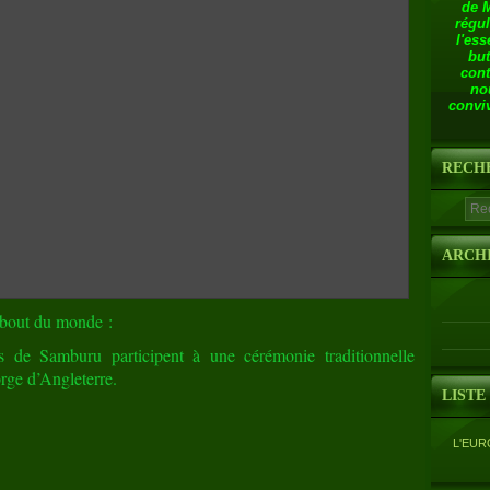
de 
régul
l'ess
but
cont
no
conviv
RECH
ARCH
 bout du monde :
 de Samburu participent à une cérémonie traditionnelle
orge d’Angleterre.
LISTE
L'EUR