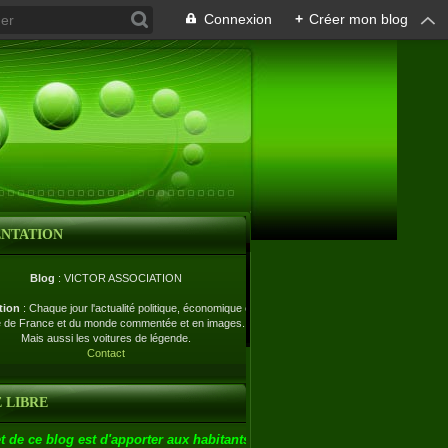
Connexion
+
Créer mon blog
ENTATION
Blog
: VICTOR ASSOCIATION
tion
: Chaque jour l'actualité politique, économique et
e de France et du monde commentée et en images.
Mais aussi les voitures de légende.
Contact
 LIBRE
t de ce blog est d'apporter aux habitants