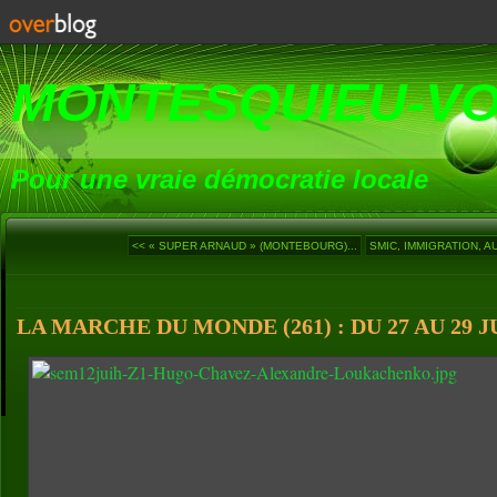
MONTESQUIEU-V
Pour une vraie démocratie locale
<< « SUPER ARNAUD » (MONTEBOURG)...
SMIC, IMMIGRATION, AUS
LA MARCHE DU MONDE (261) : DU 27 AU 29 J