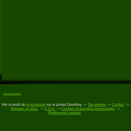
montesquieu
Voir le profil de
jp echavidre
sur le portail Overblog
Top articles
Contact
Signaler un abus
C.G.U.
Cookies et données personnelles
Préférences cookies