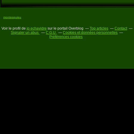
montesquieu
Voir le profil de
jp echavidre
sur le portail Overblog
Top articles
Contact
Signaler un abus
C.G.U.
Cookies et données personnelles
Préférences cookies