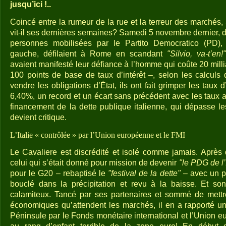
jusqu’ici !..
Coincé entre la rumeur de la rue et la terreur des marchés, 
vit-il ses dernières semaines? Samedi 5 novembre dernier, d
personnes mobilisées par le Partito Democratico (PD), 
gauche, défilaient à Rome en scandant
"Silvio, va-t’en!"
avaient manifesté leur défiance à l’homme qui coûte 20 millia
100 points de base de taux d’intérêt –, selon les calculs 
vendre les obligations d’État, ils ont fait grimper les taux 
6,40%, un record et un écart sans précédent avec les taux 
financement de la dette publique italienne, qui dépasse le
devient critique.
L’Italie « contrôlée » par l’Union européenne et le FMI
Le Cavaliere est discrédité et isolé comme jamais. Après
celui qui s’était donné pour mission de devenir
"le PDG de l’I
pour le G20 – rebaptisé le
"festival de la dette"
– avec un p
bouclé dans la précipitation et revu à la baisse. Et so
calamiteux. Tancé par ses partenaires et sommé de mett
économiques qu’attendent les marchés, il en a rapporté un
Péninsule par le Fonds monétaire international et l’Union eu