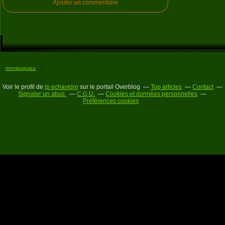
Ajouter un commentaire
montesquieu
Voir le profil de
jp echavidre
sur le portail Overblog
Top articles
Contact
Signaler un abus
C.G.U.
Cookies et données personnelles
Préférences cookies