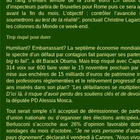
au rang d’enfant terrible de la zone euro! En début
d’inspecteurs partira de Bruxelles pour Rome puis ce sera 
avant la fin du mois. L’objectif : contrôler l’avancé
soumettrons au test de la réalité",
ponctuait Christine Lagar
les colonnes du Monde ce week-end.
Trop risqué pour durer
Humiliant? Embarrassant? La septième économie mondiale
le spectre d’un défaut par contagion fait paniquer ses par
big to fail",
a dit Barack Obama. Mais trop risqué avec Captai
314 voix sur 600 faire voter le 15 novembre prochain par
mise aux enchères de 15 milliards d’euros de patrimoine imm
des professions réglementées et le relèvement progressif de
ans insérés dans son plan?
"Les défaillances se multiplien
D’ici là, il risque d’avoir perdu des soutiens clés et de devo
la députée PD Alessia Mosca.
Tout serait simple s’il acceptait de démissionner, de par
d’union nationale ou d’organiser des élections anticipées. 
Berlusconi s’accroche aux 26% d’opinion favorable dont
sondages du mois d’octobre.
"Je ne vois personne d’autre
pays dignement",
déclarait-il vendredi à Cannes.
"Nous vivo