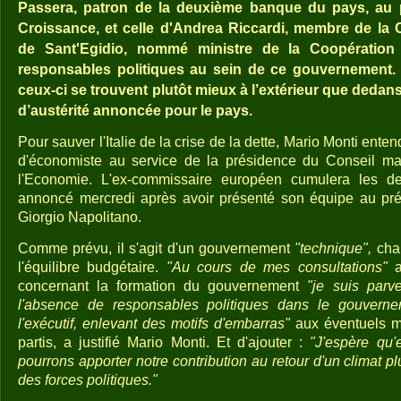
Passera, patron de la deuxième banque du pays, au p
Croissance, et celle d'Andrea Riccardi, membre de l
de Sant'Egidio, nommé ministre de la Coopération 
responsables politiques au sein de ce gouvernement. I
ceux-ci se trouvent plutôt mieux à l’extérieur que dedan
d’austérité annoncée pour le pays.
Pour sauver l'Italie de la crise de la dette, Mario Monti ent
d'économiste au service de la présidence du Conseil ma
l'Economie. L'ex-commissaire européen cumulera les deux
annoncé mercredi après avoir présenté son équipe au pré
Giorgio Napolitano.
Comme prévu, il s'agit d'un gouvernement
"technique",
char
l'équilibre budgétaire.
"Au cours de mes consultations"
a
concernant la formation du gouvernement
"je suis parv
l'absence de responsables politiques dans le gouverneme
l'exécutif, enlevant des motifs d'embarras"
aux éventuels m
partis, a justifié Mario Monti. Et d'ajouter :
"J'espère qu
pourrons apporter notre contribution au retour d'un climat pl
des forces politiques."