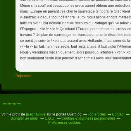
Même s’ils souffrent beaucoup les grecs auront obtenu une réduction s
mais l’Europe en payant très cher le sauvetage temporaire Grec vient 
/> mettrait le paquet pour défendre l’euro. Nous allons encore mettre
fuite en avant, car demain c’est au secours du Portugal qu’il va falloir
l’Espagne ...<br /> <br /> Qu’attend l’Europe pour relancer la croissa
travaux ? Un plan de sauvetage ne reposant que sur la discipline budgé
ce point, je suis<br /> en total accord avec Hollande, il faut créer de 
/> <br /> En fait, rien n’est réglé, tout reste à faire, il faut violer l’All
Nous y viendrons mécaniquement, alors pourquoi attendre ?<br /> <br 
non seulement perdu leur pouvoir d’achat mais aussi leur souveraineté
…
Répondre
montesquieu
Voir le profil de
jp echavidre
sur le portail Overblog
Top articles
Contact
Signaler un abus
C.G.U.
Cookies et données personnelles
Préférences cookies