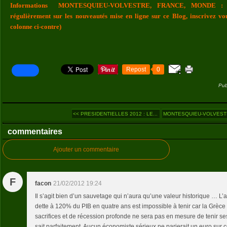
Informations MONTESQUIEU-VOLVESTRE, FRANCE, MONDE : Vou
régulièrement sur les nouveautés mise en ligne sur ce Blog, inscrivez vo
colonne ci-contre)
Repost
0
Pub
<< PRESIDENTIELLES 2012 : LE...
MONTESQUIEU-VOLVESTRE
commentaires
Ajouter un commentaire
F
facon
21/02/2012 19:24
Il s’agit bien d’un sauvetage qui n’aura qu’une valeur historique … L’
dette à 120% du PIB en quatre ans est impossible à tenir car la Grèce v
sacrifices et de récession profonde ne sera pas en mesure de tenir s
sait parfaitement. Aucun économiste sérieux ne parierait un euro sur c