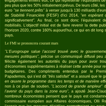
engagements envers eux, ce qui représente l'équivalent de 
peu plus que les 50% initialement prévus. De leurs côté, le
euro
"se tiennent prêts"
à verser jusqu'à 130 milliards d'eu
de Stabilité Financière (FESF) d'ici 2014,
"en espérant 
significativement".
Au final, ce sont donc l'équivalent d
mobilisés. L'objectif initial est de faire revenir la dette 
l'horizon 2020, contre 160% aujourd'hui, ce qui en dit long s
pays.
Le FMI se prononcera courant mars
"L'Eurogroupe salue l'accord trouvé avec le gouverneme
mesures politiques",
précise un communiqué diffusé peu a
félicite également les autorités du pays pour avoir tro
d'économies supplémentaires à réaliser cette année pour 
budgétaires. Des compliments entendus par le Premi
Papademos, qui s'est dit
"très satisfait"
et a assuré que le g
en œuvre le programme dans les temps et de manière effi
non à ce plan de soutien.
"L'accord de grande ampleur"
d
l'avenir du pays dans la zone euro",
a ajouté Jean-Claud
nombreux économistes pensent que le pays est condamné 
commissaire européen aux Affaires économiques, Olli R