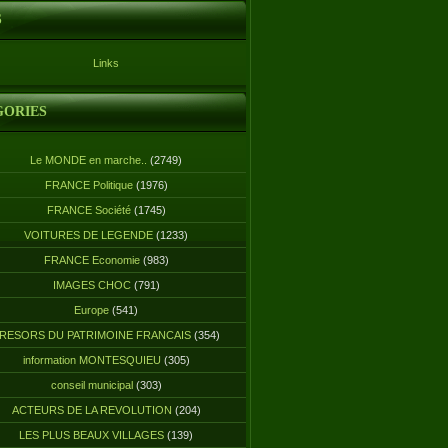
S
Links
GORIES
Le MONDE en marche..
(2749)
FRANCE Politique
(1976)
FRANCE Société
(1745)
VOITURES DE LEGENDE
(1233)
FRANCE Economie
(983)
IMAGES CHOC
(791)
Europe
(541)
RESORS DU PATRIMOINE FRANCAIS
(354)
information MONTESQUIEU
(305)
conseil municipal
(303)
ACTEURS DE LA REVOLUTION
(204)
LES PLUS BEAUX VILLAGES
(139)