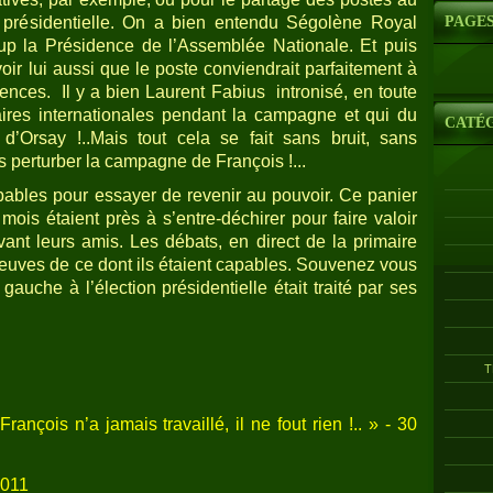
 présidentielle. On a bien entendu Ségolène Royal
PAGE
oup la Présidence de l’Assemblée Nationale. Et puis
oir lui aussi que le poste conviendrait parfaitement à
ences.
Il y a bien Laurent Fabius
intronisé, en toute
aires internationales pendant la campagne et qui du
CATÉ
d’Orsay !..Mais tout cela se fait sans bruit, sans
s perturber la campagne de François !...
apables pour essayer de revenir au pouvoir. Ce panier
 mois étaient près à s’entre-déchirer pour faire valoir
nt leurs amis. Les débats, en direct de la primaire
reuves de ce dont ils étaient capables. Souvenez vous
gauche à l’élection présidentielle était traité par ses
T
François n’a jamais travaillé, il ne fout rien !.. » - 30
2011