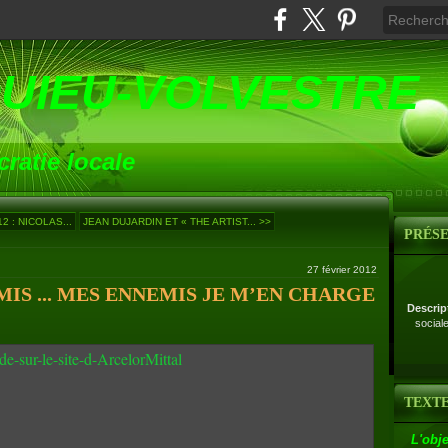
UIEU-VOLVESTRE
ratie locale
 : NICOLAS...
JEAN DUJARDIN ET « THE ARTIST... >>
PRÉS
27 février 2012
IS ... MES ENNEMIS JE M’EN CHARGE
Descrip
social
TEXTE
L'obje