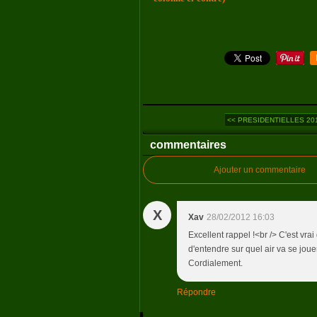
<< PRESIDENTIELLES 2012
commentaires
Ajouter un commentaire
X
Xav
28/02/2012 16:03
Excellent rappel !<br /> C'est vrai
d'entendre sur quel air va se jouer
Cordialement.
Répondre