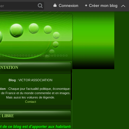
Connexion
+
Créer mon blog
ENTATION
Blog
: VICTOR ASSOCIATION
tion
: Chaque jour l'actualité politique, économique et
e de France et du monde commentée et en images.
Mais aussi les voitures de légende.
Contact
 LIBRE
t de ce blog est d'apporter aux habitants