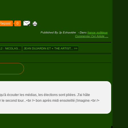
Repost
0
Published By Jp Echavidre
-
Dans
france politique
Commenter Cet Article
…
 : NICOLAS...
JEAN DUJARDIN ET « THE ARTIST... >>
 qu'à écouter les médias, les élections sont pliées. J'ai hâte
 le second tour...<br /> bon après midi ensoleillé j'imagine.<br />