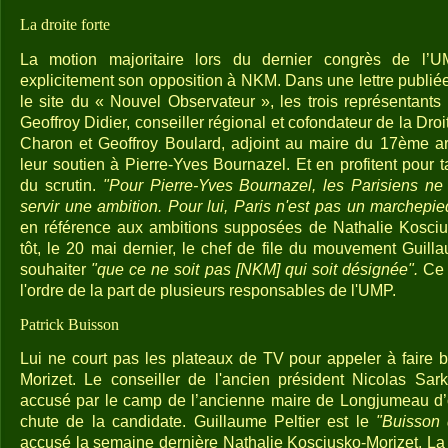
La droite forte
La motion majoritaire lors du dernier congrès de l’
explicitement son opposition à NKM. Dans une lettre publié
le site du « Nouvel Observateur », les trois représentant
Geoffroy Didier, conseiller régional et cofondateur de la Droit
Charon et Geoffroy Boulard, adjoint au maire du 17ème a
leur soutien à Pierre-Yves Bournazel. Et en profitent pour ta
du scrutin.
"Pour Pierre-Yves Bournazel, les Parisiens ne
servir une ambition. Pour lui, Paris n'est pas un marchepi
en référence aux ambitions supposées de Nathalie Kosciu
tôt, le 20 mai dernier, le chef de file du mouvement Guillau
souhaiter
"que ce ne soit pas [NKM] qui soit désignée".
Ce q
l'ordre de la part de plusieurs responsables de l'UMP.
Patrick Buisson
Lui ne court pas les plateaux de TV pour appeler à faire b
Morizet. Le conseiller de l'ancien président Nicolas Sar
accusé par le camp de l’ancienne maire de Longjumeau d’
chute de la candidate. Guillaume Peltier est le
"Buisson 
accusé la semaine dernière Nathalie Kosciusko-Morizet. La 