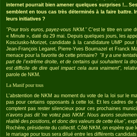
internet pourrait bien amener quelques surprises !... Se
semblent en tous cas très déterminés à la faire battre. I
leurs initiatives ?
"Pour trois euros, payez-vous NKM."
C’est le titre en une 
« Minute », daté du 29 mai. Depuis quelques jours, les appe
Kosciusko-Morizet, candidate à la candidature UMP pour l
Jean-François Legaret, Pierre-Yves Bournazel et Franck Mar
menace pour la favorite de cette primaire?
"Il y a une tentat
part de l’extrême droite, et de certains qui souhaitent la dro
est difficile de dire quel impact cela aura vraiment",
relati
parole de NKM.
La Manif pour tous
L’abstention de NKM au moment du vote de la loi sur le m
pas pour certains opposants à cette loi. Et les cadres de 
comptent pas rester silencieux pour ces prochaines munic
n'avons pas dit 'ne votez pas NKM’. Nous avons seulement
réalité des positions, et donc des valeurs de cette élue",
expl
Rochère, présidente du collectif. Côté NKM, on espère que le
le mariage pour tous sera dilué entre les différents candidats h