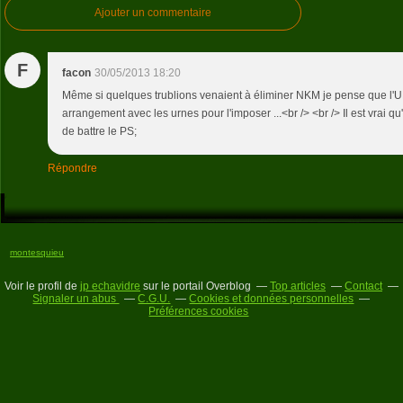
Ajouter un commentaire
F
facon
30/05/2013 18:20
Même si quelques trublions venaient à éliminer NKM je pense que l'
arrangement avec les urnes pour l'imposer ...<br /> <br /> Il est vrai qu
de battre le PS;
Répondre
montesquieu
Voir le profil de
jp echavidre
sur le portail Overblog
Top articles
Contact
Signaler un abus
C.G.U.
Cookies et données personnelles
Préférences cookies