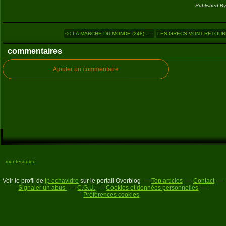
Published By
<< LA MARCHE DU MONDE (248) :...
LES GRECS VONT RETOURN
commentaires
Ajouter un commentaire
montesquieu
Voir le profil de
jp echavidre
sur le portail Overblog
Top articles
Contact
Signaler un abus
C.G.U.
Cookies et données personnelles
Préférences cookies