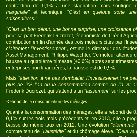
contraction de 0,1% à une stagnation mais souligne q
marginale"
et technique:
"C'est en quelque sorte une
saisonnières."
"C'est un bon début, une bonne surprise, une croissance pl
pour sa part Frederik Ducrozet, économiste de Crédit Agrico
contribution en fin d'année des trois moteurs cités par l'Inse
clairement l'investissement",
estime le directeur des étude
Asset Management, Philippe Waechter. Ce moteur attendu de l
hausse au quatrième trimestre (+0,6%) après sept trimestres
entreprises non financières, la hausse est de 0,9%.
Mais
"attention à ne pas s'emballer, l'investissement ne p
plus de 2% l'an ou la consommation comme on l'a vu auj
Frederik Ducrozet, qui s'attend à un
"tassement"
sur les proc
Rebond de la consommation des ménages
Quant à la consommation des ménages, elle a rebondi de 0,
0,1% sur les trois mois précédents et, en 2013, elle a pr
baisse du même taux en 2012. Une évolution
"étonnante"
compte tenu de
"l'austérité"
et du chômage élevé.
"Cela va 