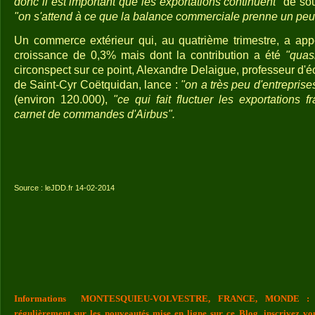
donc il est important que les exportations continuent"
de sout
"on s'attend à ce que la balance commerciale prenne un peu 
Un commerce extérieur qui, au quatrième trimestre, a app
croissance de 0,3% mais dont la contribution a été
"quas
circonspect sur ce point, Alexandre Delaigue, professeur d'éc
de Saint-Cyr Coëtquidan, lance :
"on a très peu d'entreprise
(environ 120.000),
"ce qui fait fluctuer les exportations f
carnet de commandes d'Airbus".
Source : leJDD.fr 14-02-2014
Informations MONTESQUIEU-VOLVESTRE, FRANCE, MONDE : Vou
régulièrement sur les nouveautés mise en ligne sur ce Blog, inscrivez vo