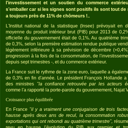
l'investissement et un soutien du commerce extérie
s’emballer car si les signes sont positifs ils sont tout de
a toujours près de 11% de chômeurs !..
L'Institut national de la statistique (Insee) prévoyait e
moyenne du produit intérieur brut (PIB) pour 2013 de 0,2%
officielle du gouvernement était de 0,1%. Au quatrième trim
de 0,3%, selon la première estimation rendue publique vendred
légèrement inférieure à sa prévision de décembre (+0,4%),
progression à la fois de la consommation, de l'investissement
depuis sept trimestres -, et du commerce extérieur.
La France suit le rythme de la zone euro, laquelle a égalem
de 0,3% en fin d'année. Le président François Hollande a 
des ministres
"la confiance retrouvée par les acteurs 
comme l'a rapporté la porte-parole du gouvernement, Najat
Croissance plus équilibrée
En France
"il y a vraiment une conjugaison de trois facteu
hausse après deux ans de recul, la consommation robust
exportations qui ont rebondi au quatrième trimestre",
résume-
revu en hausse l'évolution du PIB aux premier et troi