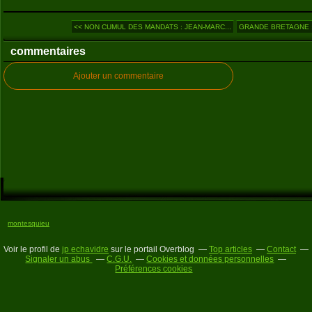
<< NON CUMUL DES MANDATS : JEAN-MARC...
GRANDE BRETAGNE : 
commentaires
Ajouter un commentaire
montesquieu
Voir le profil de
jp echavidre
sur le portail Overblog
Top articles
Contact
Signaler un abus
C.G.U.
Cookies et données personnelles
Préférences cookies