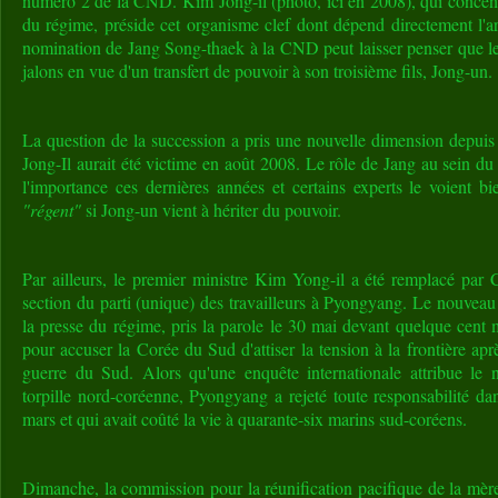
numéro 2 de la CND. Kim Jong-il (photo, ici en 2008), qui concent
du régime, préside cet organisme clef dont dépend directement l'
nomination de Jang Song-thaek à la CND peut laisser penser que le 
jalons en vue d'un transfert de pouvoir à son troisième fils, Jong-un.
La question de la succession a pris une nouvelle dimension depuis
Jong-Il aurait été victime en août 2008. Le rôle de Jang au sein du 
l'importance ces dernières années et certains experts le voient b
"régent"
si Jong-un vient à hériter du pouvoir.
Par ailleurs, le premier ministre Kim Yong-il a été remplacé par 
section du parti (unique) des travailleurs à Pyongyang. Le nouveau 
la presse du régime, pris la parole le 30 mai devant quelque cent
pour accuser la Corée du Sud d'attiser la tension à la frontière apr
guerre du Sud. Alors qu'une enquête internationale attribue l
torpille nord-coréenne, Pyongyang a rejeté toute responsabilité da
mars et qui avait coûté la vie à quarante-six marins sud-coréens.
Dimanche, la commission pour la réunification pacifique de la mèr