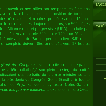
PAGE
u pouvoir et ses alliés ont remporté les élections
-avril et la mi-mai et sont en position de former le
des résultats préliminaires publiés samedi 16 mai.
ulletins de vote est toujours en cours, sur 502 sièges
CATÉ
e, l'Alliance unie et progressiste (UPA) conduite par
he, laïc) en a remporté 229 contre 149 pour l'Alliance
 réunie autour du Parti du peuple indien (BJP, droite
ls et complets doivent être annoncés vers 17 heures
 (Parti du) Congrès»,
s'est félicité son porte-parole
e la fête battait déjà son plein au siège du parti à
issaient des portraits du premier ministre sortant
la présidente du Congrès, Sonia Gandhi, l'influente
T
Rahul et Priyanka de la dynastie Nehru-Gandhi.
lle fois premier ministre»,
a exulté le ministre Oscar