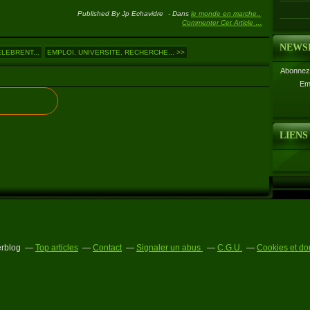
Published By Jp Echavidre
-
Dans
le monde en marche..
Commenter Cet Article
…
NEWS
LEBRENT...
EMPLOI, UNIVERSITE, RECHERCHE... >>
Abonnez-
Em
LIENS
erblog
Top articles
Contact
Signaler un abus
C.G.U.
Cookies et do