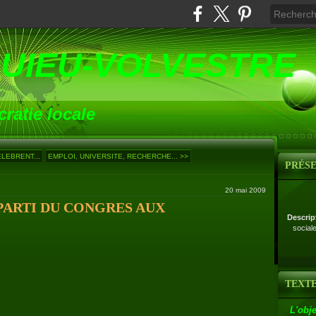
UIEU-VOLVESTRE
ratie locale
LEBRENT...
EMPLOI, UNIVERSITE, RECHERCHE... >>
PRÉS
20 mai 2009
PARTI DU CONGRES AUX
Descrip
social
TEXTE
L'obje