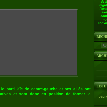
de 
régul
l'ess
but
cont
no
conviv
RECH
ARCH
LISTE
 le parti laïc de centre-gauche et ses alliés ont
slatives et sont donc en position de former le
L'EUR