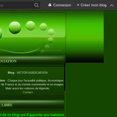
Connexion
+
Créer mon blog
ENTATION
Blog
: VICTOR ASSOCIATION
tion
: Chaque jour l'actualité politique, économique et
e de France et du monde commentée et en images.
Mais aussi les voitures de légende.
Contact
 LIBRE
t de ce blog est d'apporter aux habitants