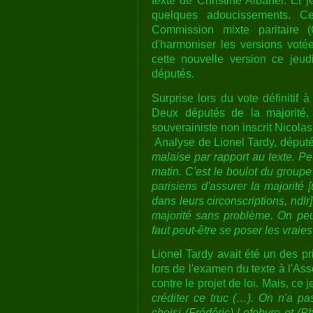
texte de Christine Albanel. Et j
quelques adoucissements. Ce
Commission mixte paritaire 
d'harmoniser les versions voté
cette nouvelle version ce jeudi
députés.
Surprise lors du vote définitif 
Deux députés de la majorité,
souverainiste non inscrit Nicola
Analyse de Lionel Tardy, député
malaise par rapport au texte. P
matin. C'est le boulot du group
parisiens d'assurer la majorité 
dans leurs circonscriptions, ndlr
majorité sans problème. On peut
faut peut-être se poser les vraies
Lionel Tardy avait été un des p
lors de l'examen du texte à l'Asse
contre le projet de loi. Mais, ce j
créditer ce truc (…). On n'a p
choisi (Frédéric) Lefebvre et (P