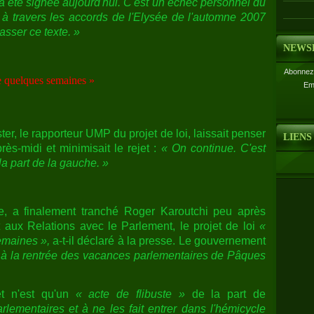
e a été signée aujourd'hui. C'est un échec personnel du
 à travers les accords de l'Elysée de l'automne 2007
asser ce texte. »
NEWS
Abonnez-
de quelques semaines »
Em
er, le rapporteur UMP du projet de loi, laissait penser
LIENS
rès-midi et minimisait le rejet :
« On continue. C'est
la part de la gauche. »
e, a finalement tranché Roger Karoutchi peu après
t aux Relations avec le Parlement, le projet de loi
«
emaines »,
a-t-il déclaré à la presse. Le gouvernement
 à la rentrée des vacances parlementaires de Pâques
et n'est qu'un
« acte de flibuste »
de la part de
lementaires et à ne les fait entrer dans l'hémicycle