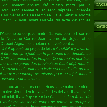
eudi dernier, l'Assemblée l'a adopté à son tour, avec
PAGE
ux-ci avaient ensuite été rejetés mardi par la
(CMP, sept sénateurs et sept députés), chargée
es au Sénat et à l'Assemblée. Et le Sénat a adopté
 matin, 9 avril, avant l'arrivée du texte devant les
CATÉ
à l'Assemblée ce jeudi midi : 15 voix pour, 21 contre.
 le Nouveau Centre Jean Dionis du Séjour et le
s Dupont-Aignan, ont notamment voté contre.
 UMP opposé au projet de loi :
« A l'UMP, il y avait un
eut-être que ça a joué sur la présence des députés ce
e UMP de rameuter les troupes. Ou au moins aux élus
[une bonne partie des provinciaux étant déjà repartis
]. Normalement, quand un texte est bien ficelé, on a la
 trouver beaucoup de raisons pour ce rejet, mais il
 questions sur le texte. »
T
rincipaux animateurs des débats la semaine dernière,
mblée. Jeudi dernier, à la fin des débats, il avait voté
eudi midi, il a
« boycotté »
la séance :
« Je refusais de
as voulu me laisser de temps de parole, le groupe a
hilippe) Gosselin. Je ne voulais pas participer à cette