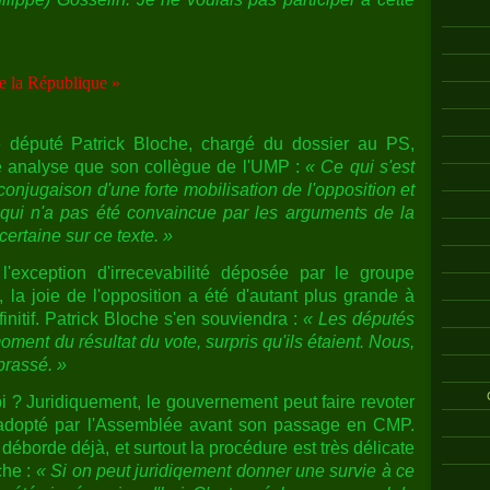
e la République »
e député Patrick Bloche, chargé du dossier au PS,
 analyse que son collègue de l'UMP :
« Ce qui s'est
conjugaison d'une forte mobilisation de l'opposition et
 qui n'a pas été convaincue par les arguments de la
certaine sur ce texte. »
l'exception d'irrecevabilité déposée par le groupe
, la joie de l'opposition a été d'autant plus grande à
initif. Patrick Bloche s'en souviendra :
« Les députés
oment du résultat du vote, surpris qu'ils étaient. Nous,
brassé. »
i ? Juridiquement, le gouvernement peut faire revoter
e adopté par l'Assemblée avant son passage en CMP.
déborde déjà, et surtout la procédure est très délicate
che :
« Si on peut juridiqement donner une survie à ce