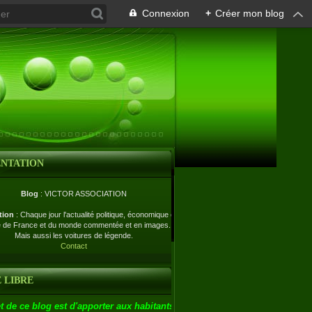
Connexion
+
Créer mon blog
ENTATION
Blog
: VICTOR ASSOCIATION
tion
: Chaque jour l'actualité politique, économique et
e de France et du monde commentée et en images.
Mais aussi les voitures de légende.
Contact
 LIBRE
t de ce blog est d'apporter aux habitants