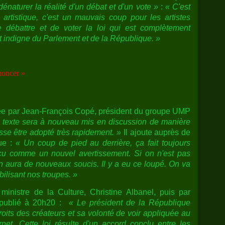
énaturer la réalité d'un débat et d'un vote »
:
« C'est
artistique, c'est un mauvais coup pour les artistes
e débattre et de voter la loi qui est complètement
t indigne du Parlement et de la République. »
noncer »
rée par Jean-François Copé, président du groupe UMP
le texte sera à nouveau mis en discussion de manière
puisse être adopté très rapidement. »
Il ajoute auprès de
ue :
« Un coup de pied au derrière, ça fait toujours
reçu comme un nouvel avertissement. Si on n'est pas
on aura de nouveaux soucis. Il y a eu ce loupé. On va
ilisant nos troupes. »
ministre de la Culture, Christine Albanel, puis par
publié à 20h20 :
« Le président de la République
oits des créateurs et sa volonté de voir appliquée au
ernet. Cette loi résulte d'un accord conclu entre les