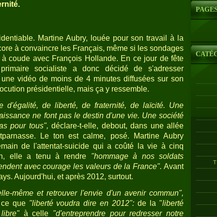
rnité.
PAGE
dentiable. Martine Aubry, louée pour son travail à la
encore à convaincre les Français, même si les sondages
CATÉ
à coude avec François Hollande. En ce jour de fête
 primaire socialiste a donc décidé de s'adresser
 une vidéo de moins de 4 minutes diffusées sur son
llocution présidentielle, mais ça y ressemble.
d'égalité, de liberté, de fraternité, de laïcité. Une
naissance ne font pas le destin d'une vie. Une société
s pour tous",
déclare-t-elle, debout, dans une allée
arnasse. Le ton est calme, posé. Martine Aubry
ain de l'attentat-suicide qui a coûté la vie à cinq
an, elle a tenu à rendre
"hommage à nos soldats
T
ndent avec courage les valeurs de la France".
Avant
ys. Aujourd'hui, et après 2012, surtout.
lle-même et retrouver l'envie d'un avenir commun",
e ce que
"liberté voudra dire en 2012":
de la "
liberté
libre"
à celle
"d'entreprendre pour redresser notre