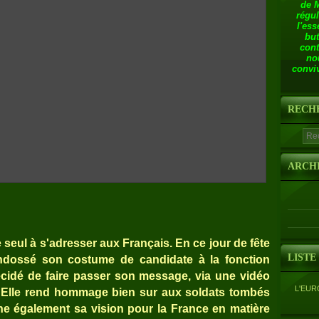
de 
régul
l'ess
but
cont
no
conviv
RECH
ARCH
 seul à s'adresser aux Français. En ce jour de fête
LISTE
endossé son costume de candidate à la fonction
écidé de faire passer son message, via une vidéo
L'EUR
t. Elle rend hommage bien sur aux soldats tombés
ne également sa vision pour la France en matière