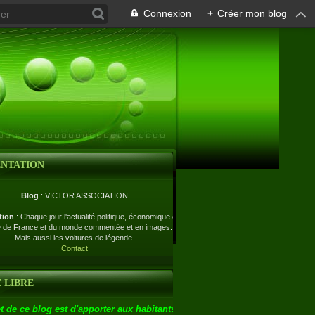
Connexion
+
Créer mon blog
ENTATION
Blog
: VICTOR ASSOCIATION
tion
: Chaque jour l'actualité politique, économique et
e de France et du monde commentée et en images.
Mais aussi les voitures de légende.
Contact
 LIBRE
t de ce blog est d'apporter aux habitants