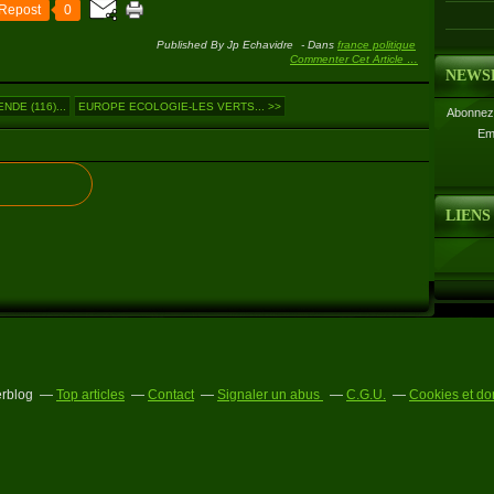
Repost
0
Published By Jp Echavidre
-
Dans
france politique
Commenter Cet Article
…
NEWS
DE (116)...
EUROPE ECOLOGIE-LES VERTS... >>
Abonnez-
Em
LIENS
erblog
Top articles
Contact
Signaler un abus
C.G.U.
Cookies et do