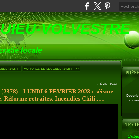
UIEU-VOLVESTRE
ratie locale
DE (1427)...
VOITURES DE LEGENDE (1426)... >>
PRÉS
7 février 2023
78) - LUNDI 6 FEVRIER 2023 : séisme
Descrip
 Réforme retraites, Incendies Chili,.....
social
TEXTE
L'obje