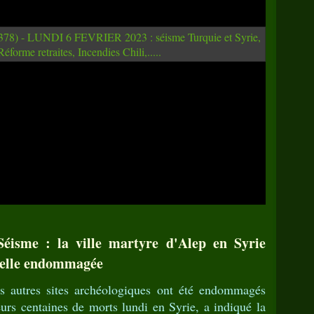
éisme : la ville martyre d'Alep en Syrie
adelle endommagée
urs autres sites archéologiques ont été endommagés
eurs centaines de morts lundi en Syrie, a indiqué la