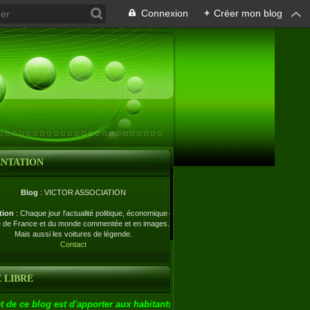
Connexion
+
Créer mon blog
ENTATION
Blog
: VICTOR ASSOCIATION
tion
: Chaque jour l'actualité politique, économique et
e de France et du monde commentée et en images.
Mais aussi les voitures de légende.
Contact
 LIBRE
t de ce blog est d'apporter aux habitants