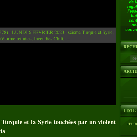
de 
régul
l'ess
but
cont
no
conviv
RECH
ARCH
LISTE
Turquie et la Syrie touchées par un violent
L'EUR
ts