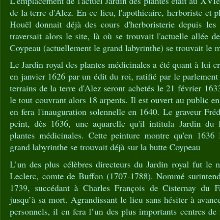
L'emplacement de l'actuel Jardin des plantes était au XVIè
de la terre d'Alez. En ce lieu, l'apothicaire, herboriste et
Houël donnait déjà des cours d'herboristerie depuis le
traversait alors le site, là où se trouvait l'actuelle allée d
Coypeau (actuellement le grand labyrinthe) se trouvait le m
Le Jardin royal des plantes médicinales a été quant à lui 
en janvier 1626 par un édit du roi, ratifié par le parlement 
terrains de la terre d'Alez seront achetés le 21 février 163
le tout couvrant alors 18 arpents. Il est ouvert au public 
en fera l'inauguration solennelle en 1640. Le graveur Fréd
peint, dès 1636, une aquarelle qu'il intitula Jardin du
plantes médicinales. Cette peinture montre qu'en 1636 
grand labyrinthe se trouvait déjà sur la butte Coypeau
L’un des plus célèbres directeurs du Jardin royal fut le 
Leclerc, comte de Buffon (1707-1788). Nommé surintend
1739, succédant à Charles François de Cisternay du Fa
jusqu’à sa mort. Agrandissant le lieu sans hésiter à avance
personnels, il en fera l’un des plus importants centres de