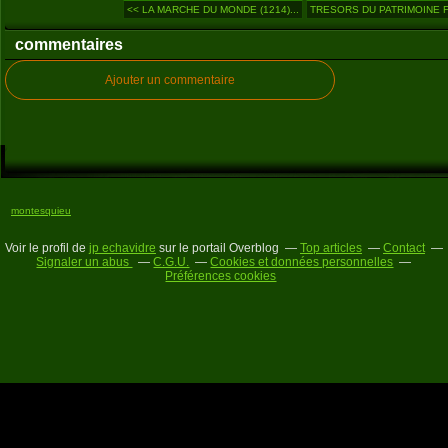
<< LA MARCHE DU MONDE (1214)...
TRESORS DU PATRIMOINE F
commentaires
Ajouter un commentaire
montesquieu
Voir le profil de
jp echavidre
sur le portail Overblog
Top articles
Contact
Signaler un abus
C.G.U.
Cookies et données personnelles
Préférences cookies