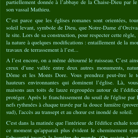
partiellement donnée à l’abbaye de la Chaise-Dieu par l
son vassal Mathieu.
C’est parce que les églises romanes sont orientées, tou
soleil levant, symbole de Dieu, que Notre-Dame d’Orcival
le site. Lors de sa construction, pour respecter cette règle
la nature à quelques modifications : entaillement de la mo
travaux de terrassement à l’est...
A l’est encore, on a même détourné le ruisseau. C’est ains
creux d’une vallée entre deux autres monuments, natur
Dôme et les Monts Dore. Vous prendrez peut-être le 
hauteurs environnantes qui dominent l’église. Là, vous
maisons aux toits de lauze regroupées autour de l’édif
protéger. Après le franchissement du seuil de l'église par 
nefs rythmées à chaque travée par la douce lumière (proven
sud), l'accès au transept et au chœur est inondé de soleil.
C'est dans la matinée que l'intérieur de l'édifice exhale tou
ce moment qu'apparaît plus évident le cheminement symb
l'obscurité jusqu'à la lumière du monde. (On assiste à une