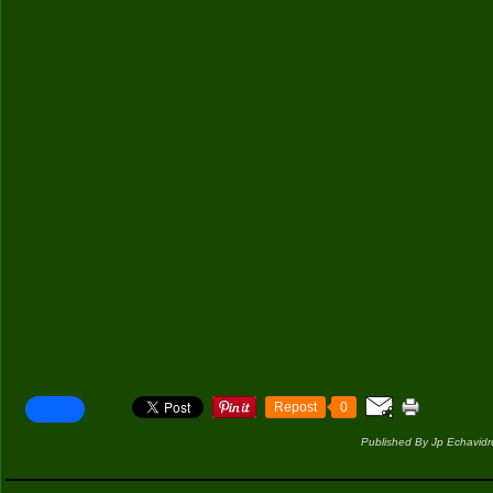
Repost
0
Published By Jp Echavidr